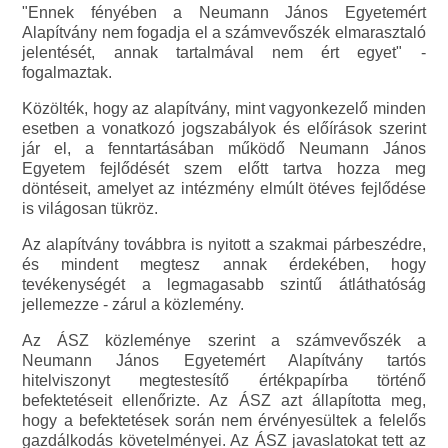
"Ennek fényében a Neumann János Egyetemért
Alapítvány nem fogadja el a számvevőszék elmarasztaló
jelentését, annak tartalmával nem ért egyet" -
fogalmaztak.
Közölték, hogy az alapítvány, mint vagyonkezelő minden
esetben a vonatkozó jogszabályok és előírások szerint
jár el, a fenntartásában működő Neumann János
Egyetem fejlődését szem előtt tartva hozza meg
döntéseit, amelyet az intézmény elmúlt ötéves fejlődése
is világosan tükröz.
Az alapítvány továbbra is nyitott a szakmai párbeszédre,
és mindent megtesz annak érdekében, hogy
tevékenységét a legmagasabb szintű átláthatóság
jellemezze - zárul a közlemény.
Az ÁSZ közleménye szerint a számvevőszék a
Neumann János Egyetemért Alapítvány tartós
hitelviszonyt megtestesítő értékpapírba történő
befektetéseit ellenőrizte. Az ÁSZ azt állapította meg,
hogy a befektetések során nem érvényesültek a felelős
gazdálkodás követelményei. Az ÁSZ javaslatokat tett az