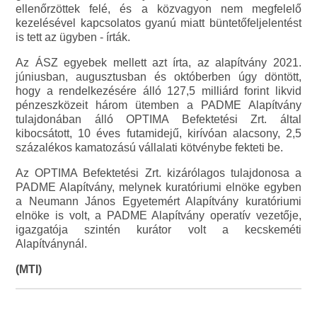
ellenőrzöttek felé, és a közvagyon nem megfelelő
kezelésével kapcsolatos gyanú miatt büntetőfeljelentést
is tett az ügyben - írták.
Az ÁSZ egyebek mellett azt írta, az alapítvány 2021.
júniusban, augusztusban és októberben úgy döntött,
hogy a rendelkezésére álló 127,5 milliárd forint likvid
pénzeszközeit három ütemben a PADME Alapítvány
tulajdonában álló OPTIMA Befektetési Zrt. által
kibocsátott, 10 éves futamidejű, kirívóan alacsony, 2,5
százalékos kamatozású vállalati kötvénybe fekteti be.
Az OPTIMA Befektetési Zrt. kizárólagos tulajdonosa a
PADME Alapítvány, melynek kuratóriumi elnöke egyben
a Neumann János Egyetemért Alapítvány kuratóriumi
elnöke is volt, a PADME Alapítvány operatív vezetője,
igazgatója szintén kurátor volt a kecskeméti
Alapítványnál.
(MTI)