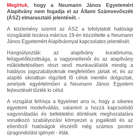
Megírtuk
, hogy a Neumann János Egyetemért
Alapítvány nem fogadja el az Állami Számvevőszék
(ÁSZ) elmarasztaló jelentését. -
A közlemény szerint az ÁSZ a lefolytatott hatósági
vizsgálatát lezárva március 19-én közzétette a Neumann
János Egyetemért Alapítvánnyal kapcsolatos jelentését.
Hangsúlyozták: az alapítvány kuratóriuma,
felügyelőbizottsága, a vagyonellenőr és az alapítvány
működtetésében részt vevő munkavállalók mindig a
hatályos jogszabályoknak megfelelően jártak el, és az
alapító okiratban rögzített fő célok mentén dolgoztak,
amelyek egyértelműen a Neumann János Egyetem
fejlesztését tűzték ki célul.
A vizsgálat felhívja a figyelmet arra is, hogy a sikeres
egyetemi modellváltás, valamint a hozzá kapcsolódó
vagyonátadás és befektetési döntések meghozatalára
vonatkozó szabályozási környezet a jogalkotó és az
ellenőrző hatóságok részéről még számos ponton
újragondolást igényel - írták.