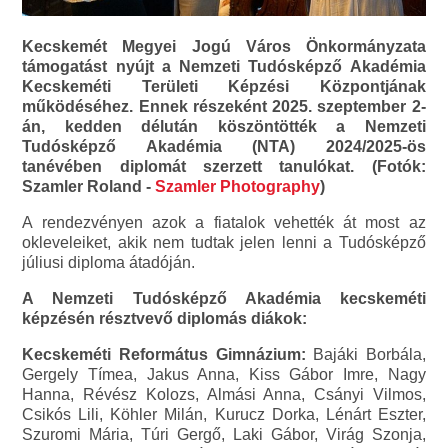
Kecskemét Megyei Jogú Város Önkormányzata
támogatást nyújt a Nemzeti Tudósképző Akadémia
Kecskeméti Területi Képzési Központjának
működéséhez. Ennek részeként 2025. szeptember 2-
án, kedden délután köszöntötték a Nemzeti
Tudósképző Akadémia (NTA) 2024/2025-ös
tanévében diplomát szerzett tanulókat. (Fotók:
Szamler Roland -
Szamler Photography
)
A rendezvényen azok a fiatalok vehették át most az
okleveleiket, akik nem tudtak jelen lenni a Tudósképző
júliusi diploma átadóján.
A Nemzeti Tudósképző Akadémia kecskeméti
képzésén résztvevő diplomás diákok:
Kecskeméti Református Gimnázium:
Bajáki Borbála,
Gergely Tímea, Jakus Anna, Kiss Gábor Imre, Nagy
Hanna, Révész Kolozs, Almási Anna, Csányi Vilmos,
Csikós Lili, Köhler Milán, Kurucz Dorka, Lénárt Eszter,
Szuromi Mária, Túri Gergő, Laki Gábor, Virág Szonja,