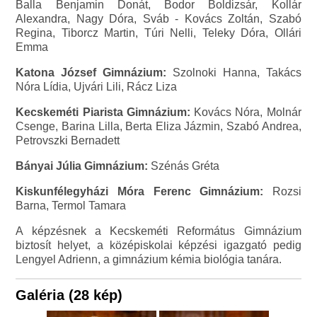
Balla Benjamin Donát, Bodor Boldizsár, Kollár
Alexandra, Nagy Dóra, Sváb - Kovács Zoltán, Szabó
Regina, Tiborcz Martin, Túri Nelli, Teleky Dóra, Ollári
Emma
Katona József Gimnázium:
Szolnoki Hanna, Takács
Nóra Lídia, Ujvári Lili, Rácz Liza
Kecskeméti Piarista Gimnázium:
Kovács Nóra, Molnár
Csenge, Barina Lilla, Berta Eliza Jázmin, Szabó Andrea,
Petrovszki Bernadett
Bányai Júlia Gimnázium:
Szénás Gréta
Kiskunfélegyházi Móra Ferenc Gimnázium:
Rozsi
Barna, Termol Tamara
A képzésnek a Kecskeméti Református Gimnázium
biztosít helyet, a középiskolai képzési igazgató pedig
Lengyel Adrienn, a gimnázium kémia biológia tanára.
Galéria (28 kép)