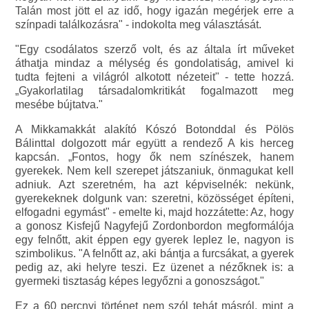
Talán most jött el az idő, hogy igazán megérjek erre a
színpadi találkozásra" - indokolta meg választását.
"Egy csodálatos szerző volt, és az általa írt műveket
áthatja mindaz a mélység és gondolatiság, amivel ki
tudta fejteni a világról alkotott nézeteit" - tette hozzá.
„Gyakorlatilag társadalomkritikát fogalmazott meg
mesébe bújtatva."
A Mikkamakkát alakító Kószó Botonddal és Pölös
Bálinttal dolgozott már együtt a rendező A kis herceg
kapcsán. „Fontos, hogy ők nem színészek, hanem
gyerekek. Nem kell szerepet játszaniuk, önmagukat kell
adniuk. Azt szeretném, ha azt képviselnék: nekünk,
gyerekeknek dolgunk van: szeretni, közösséget építeni,
elfogadni egymást" - emelte ki, majd hozzátette: Az, hogy
a gonosz Kisfejű Nagyfejű Zordonbordon megformálója
egy felnőtt, akit éppen egy gyerek leplez le, nagyon is
szimbolikus. "A felnőtt az, aki bántja a furcsákat, a gyerek
pedig az, aki helyre teszi. Ez üzenet a nézőknek is: a
gyermeki tisztaság képes legyőzni a gonoszságot."
Ez a 60 percnyi történet nem szól tehát másról, mint a