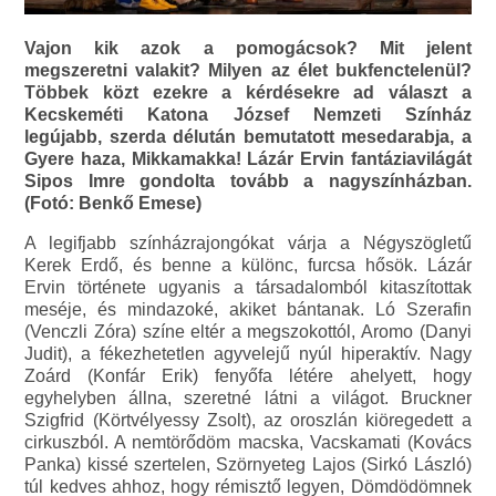
Vajon kik azok a pomogácsok? Mit jelent
megszeretni valakit? Milyen az élet bukfenctelenül?
Többek közt ezekre a kérdésekre ad választ a
Kecskeméti Katona József Nemzeti Színház
legújabb, szerda délután bemutatott mesedarabja, a
Gyere haza, Mikkamakka! Lázár Ervin fantáziavilágát
Sipos Imre gondolta tovább a nagyszínházban.
(Fotó: Benkő Emese)
A legifjabb színházrajongókat várja a Négyszögletű
Kerek Erdő, és benne a különc, furcsa hősök. Lázár
Ervin története ugyanis a társadalomból kitaszítottak
meséje, és mindazoké, akiket bántanak. Ló Szerafin
(Venczli Zóra) színe eltér a megszokottól, Aromo (Danyi
Judit), a fékezhetetlen agyvelejű nyúl hiperaktív. Nagy
Zoárd (Konfár Erik) fenyőfa létére ahelyett, hogy
egyhelyben állna, szeretné látni a világot. Bruckner
Szigfrid (Körtvélyessy Zsolt), az oroszlán kiöregedett a
cirkuszból. A nemtörődöm macska, Vacskamati (Kovács
Panka) kissé szertelen, Szörnyeteg Lajos (Sirkó László)
túl kedves ahhoz, hogy rémisztő legyen, Dömdödömnek