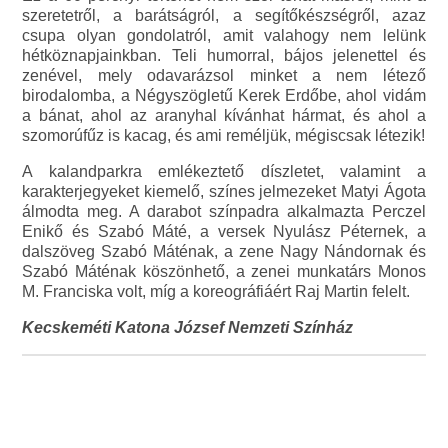
szeretetről, a barátságról, a segítőkészségről, azaz
csupa olyan gondolatról, amit valahogy nem lelünk
hétköznapjainkban. Teli humorral, bájos jelenettel és
zenével, mely odavarázsol minket a nem létező
birodalomba, a Négyszögletű Kerek Erdőbe, ahol vidám
a bánat, ahol az aranyhal kívánhat hármat, és ahol a
szomorúfűz is kacag, és ami reméljük, mégiscsak létezik!
A kalandparkra emlékeztető díszletet, valamint a
karakterjegyeket kiemelő, színes jelmezeket Matyi Ágota
álmodta meg. A darabot színpadra alkalmazta Perczel
Enikő és Szabó Máté, a versek Nyulász Péternek, a
dalszöveg Szabó Máténak, a zene Nagy Nándornak és
Szabó Máténak köszönhető, a zenei munkatárs Monos
M. Franciska volt, míg a koreográfiáért Raj Martin felelt.
Kecskeméti Katona József Nemzeti Színház