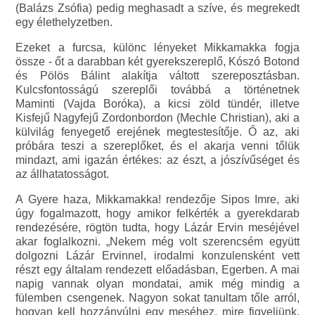
(Balázs Zsófia) pedig meghasadt a szíve, és megrekedt
egy élethelyzetben.
Ezeket a furcsa, különc lényeket Mikkamakka fogja
össze - őt a darabban két gyerekszereplő, Kószó Botond
és Pölös Bálint alakítja váltott szereposztásban.
Kulcsfontosságú szereplői továbbá a történetnek
Maminti (Vajda Boróka), a kicsi zöld tündér, illetve
Kisfejű Nagyfejű Zordonbordon (Mechle Christian), aki a
külvilág fenyegető erejének megtestesítője. Ő az, aki
próbára teszi a szereplőket, és el akarja venni tőlük
mindazt, ami igazán értékes: az észt, a jószívűséget és
az állhatatosságot.
A Gyere haza, Mikkamakka! rendezője Sipos Imre, aki
úgy fogalmazott, hogy amikor felkérték a gyerekdarab
rendezésére, rögtön tudta, hogy Lázár Ervin meséjével
akar foglalkozni. „Nekem még volt szerencsém együtt
dolgozni Lázár Ervinnel, irodalmi konzulensként vett
részt egy általam rendezett előadásban, Egerben. A mai
napig vannak olyan mondatai, amik még mindig a
fülemben csengenek. Nagyon sokat tanultam tőle arról,
hogyan kell hozzányúlni egy meséhez, mire figyeljünk.