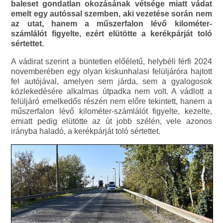
baleset gondatlan okozásának vétsége miatt vádat
emelt egy autóssal szemben, aki vezetése során nem
az utat, hanem a műszerfalon lévő kilométer-
számlálót figyelte, ezért elütötte a kerékpárját toló
sértettet.
A vádirat szerint a büntetlen előéletű, helybéli férfi 2024
novemberében egy olyan kiskunhalasi felüljáróra hajtott
fel autójával, amelyen sem járda, sem a gyalogosok
közlekedésére alkalmas útpadka nem volt. A vádlott a
felüljáró emelkedős részén nem előre tekintett, hanem a
műszerfalon lévő kilométer-számlálót figyelte, kezelte,
emiatt pedig elütötte az út jobb szélén, vele azonos
irányba haladó, a kerékpárját toló sértettet.