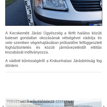
A Kecskeméti Járási Ügyészség a férfit halálos közúti
baleset gondatlan okozásának vétségével vádolja és
vele szemben végrehajtásában próbaidőre felfüggesztett
fogházbüntetés és közúti járművezetéstől eltiltás
kiszabását indítványozza.
A vádlott bűnösségéről a Kiskunhalasi Járásbíróság fog
dönteni.