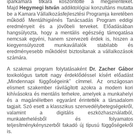
iparkamara titkára köszöntötte a megjelenteket.
Majd
Hegymegi István
addiktológiai konzultáns mutatta
be a Kamara Vállalkozásfejlesztési Programja keretében
működő Mentálhigiénés Tanácsadás Program eddigi
eredményeit és a jövőbeli terveket. Előadásában
hangsúlyozta, hogy a mentális egészség támogatása
nemcsak egyéni, hanem szervezeti érdek is, hiszen a
kiegyensúlyozott munkavállalók stabilabb és
eredményesebb működést biztosítanak a vállalkozások
számára.
A szakmai program folytatásaként
Dr. Zacher Gábor
toxikológus tartott nagy érdeklődéssel kísért előadást
„Mindennapi függőségeink" címmel. Az országosan
elismert szakember rávilágított azokra a modern kori
kihívásokra és mentális terhekre, amelyek a munkahelyi
és a magánéletben egyaránt érintették a társadalom
tagjait. Szó esett a klasszikus szenvedélybetegségekről,
valamint a digitális eszközhasználatból,
munkaterhelésből és folyamatos
teljesítménykényszerből fakadó új típusú függőségekről
is.