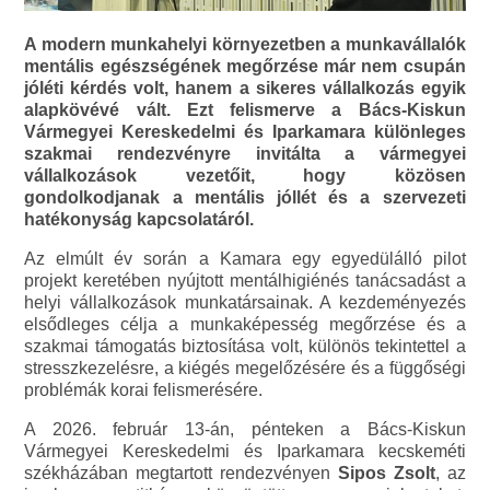
A modern munkahelyi környezetben a munkavállalók
mentális egészségének megőrzése már nem csupán
jóléti kérdés volt, hanem a sikeres vállalkozás egyik
alapkövévé vált. Ezt felismerve a Bács-Kiskun
Vármegyei Kereskedelmi és Iparkamara különleges
szakmai rendezvényre invitálta a vármegyei
vállalkozások vezetőit, hogy közösen
gondolkodjanak a mentális jóllét és a szervezeti
hatékonyság kapcsolatáról.
Az elmúlt év során a Kamara egy egyedülálló pilot
projekt keretében nyújtott mentálhigiénés tanácsadást a
helyi vállalkozások munkatársainak. A kezdeményezés
elsődleges célja a munkaképesség megőrzése és a
szakmai támogatás biztosítása volt, különös tekintettel a
stresszkezelésre, a kiégés megelőzésére és a függőségi
problémák korai felismerésére.
A 2026. február 13-án, pénteken a Bács-Kiskun
Vármegyei Kereskedelmi és Iparkamara kecskeméti
székházában megtartott rendezvényen
Sipos Zsolt
, az