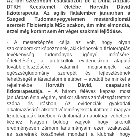
Az idei szezonban csatlakozott be a Duna Aszfalt-
DTKH Kecskemét életébe Horváth Dávid
fizioterapeuta. Az agilis fiatalember januárban a
Szegedi Tudományegyetemen mesterdiplomát
szerzett Fizioterápia MSc szakon, ám mint elmondta,
ezzel még koránt sem ért véget szakmai fejlődése.
- A mesterképzés célja az volt, hogy olyan
szakembereket képezzenek, akik képesek a fizioterápiás
tevékenység tudományos igényű mérésére,
értékelésére, a protokollok evidenciákon alapuló
továbbfejlesztésére, valamint megismerjék az
egészségtudomány szerepét és fejlesztésének
lehetőségét a társadalom életében – avatott be minket a
rejtelmekbe
Horváth Dávid, csapatunk
fizioterapeutája.
– A három féléves képzés most
januárban ért a végére, amikor sikeres záróvizsgát tettem
szóba és írásban. Az evidenciák gyakorlati
alkalmazásáról alkotott véleményeket kutattam a magyar
fizioteraputák körében. A diplomát a napokban vehettem
kézhez. Nagyon boldog vagyok, hogy sikerült
eredményesen zárnom tanulmányaim ezen szakaszát,
és szeretnék köszönetet mondani a klubnak, hogy