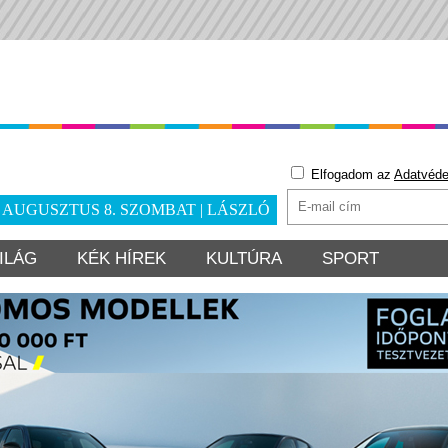
Elfogadom az
Adatvéde
. AUGUSZTUS 8. SZOMBAT | LÁSZLÓ
ILÁG
KÉK HÍREK
KULTÚRA
SPORT