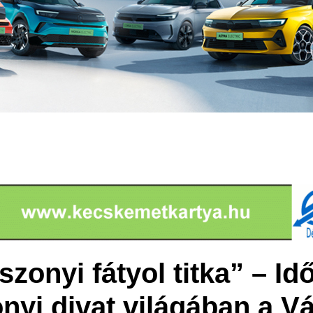
onyi fátyol titka” – Id
yi divat világában a V