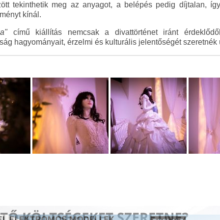
tt tekinthetik meg az anyagot, a belépés pedig díjtalan, í
ményt kínál.
a"
című kiállítás nemcsak a divattörténet iránt érdeklőd
ság hagyományait, érzelmi és kulturális jelentőségét szeretnék