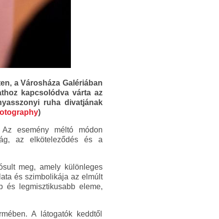
ten, a Városháza Galériában
athoz kapcsolódva várta az
nyasszonyi ruha divatjának
otography
)
eg. Az esemény méltó módon
ág, az elköteleződés és a
ósult meg, amely különleges
ata és szimbolikája az elmúlt
bb és legmisztikusabb eleme,
ermében. A látogatók keddtől