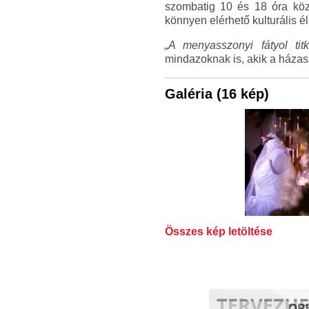
szombatig 10 és 18 óra közö
könnyen elérhető kulturális él
„A menyasszonyi fátyol titk
mindazoknak is, akik a házas
Galéria (16 kép)
Összes kép letöltése