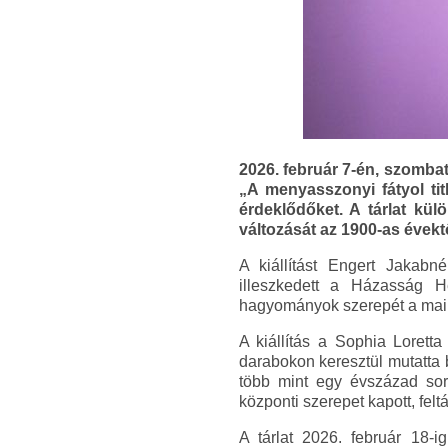
2026. február 7-én, szomba
„A menyasszonyi fátyol ti
érdeklődőket. A tárlat kü
változását az 1900-as évekt
A kiállítást Engert Jakab
illeszkedett a Házasság 
hagyományok szerepét a mai 
A kiállítás a Sophia Loret
darabokon keresztül mutatta 
több mint egy évszázad sorá
központi szerepet kapott, felt
A tárlat 2026. február 18-i