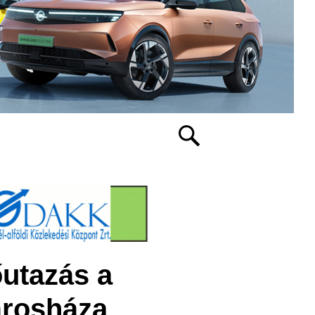
őutazás a
árosháza