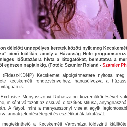
ton délelőtt ünnepélyes keretek között nyílt meg Kecskemé
tka" című kiállítás, amely a Házasság Hete programsoroz
lönleges időutazásra hívta a látogatókat, bemutatva a me
ől egészen napjainkig. (Fotók: Szamler Roland -
Szamler Ph
né (Fidesz-KDNP) Kecskemét alpolgármestere nyitotta m
Hete kecskeméti rendezvényeihez, hangsúlyozva a házass
világban is.
ta Exclusive Menyasszonyi Ruhaszalon közreműködésével val
be, miként változott az esküvői öltözékek stílusa, anyaghasznál
n. A fátyol, mint a menyasszonyi viselet egyik legfontosa
árva annak jelentésrétegeit és esztétikai átalakulását.
g megtekinthető a Kecskeméti Városháza földszinti kiállítót