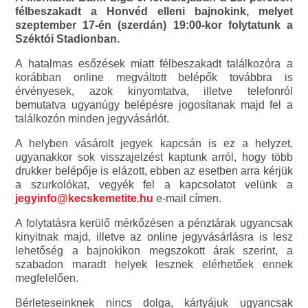
félbeszakadt a Honvéd elleni bajnokink, melyet
szeptember 17-én (szerdán) 19:00-kor folytatunk a
Széktói Stadionban.
A hatalmas esőzések miatt félbeszakadt találkozóra a
korábban online megváltott belépők továbbra is
érvényesek, azok kinyomtatva, illetve telefonról
bemutatva ugyanúgy belépésre jogosítanak majd fel a
találkozón minden jegyvásárlót.
A helyben vásárolt jegyek kapcsán is ez a helyzet,
ugyanakkor sok visszajelzést kaptunk arról, hogy több
drukker belépője is elázott, ebben az esetben arra kérjük
a szurkolókat, vegyék fel a kapcsolatot velünk a
jegyinfo@kecskemetite.hu
e-mail címen.
A folytatásra kerülő mérkőzésen a pénztárak ugyancsak
kinyitnak majd, illetve az online jegyvásárlásra is lesz
lehetőség a bajnokikon megszokott árak szerint, a
szabadon maradt helyek lesznek elérhetőek ennek
megfelelően.
Bérleteseinknek nincs dolga, kártyájuk ugyancsak