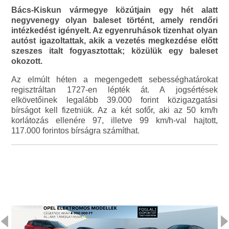
Bács-Kiskun vármegye közútjain egy hét alatt
negyvenegy olyan baleset történt, amely rendőri
intézkedést igényelt. Az egyenruhások tizenhat olyan
autóst igazoltattak, akik a vezetés megkezdése előtt
szeszes italt fogyasztottak; közülük egy baleset
okozott.
Az elmúlt héten a megengedett sebességhatárokat
regisztráltan 1727-en lépték át. A jogsértések
elkövetőinek legalább 39.000 forint közigazgatási
bírságot kell fizetniük. Az a két sofőr, aki az 50 km/h
korlátozás ellenére 97, illetve 99 km/h-val hajtott,
117.000 forintos bírságra számíthat.