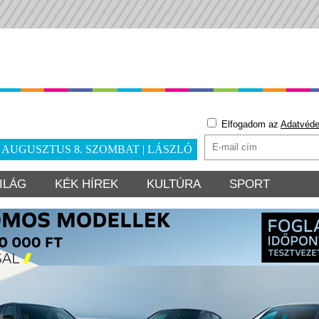
Elfogadom az
Adatvéde
. AUGUSZTUS 8. SZOMBAT | LÁSZLÓ
ILÁG
KÉK HÍREK
KULTÚRA
SPORT