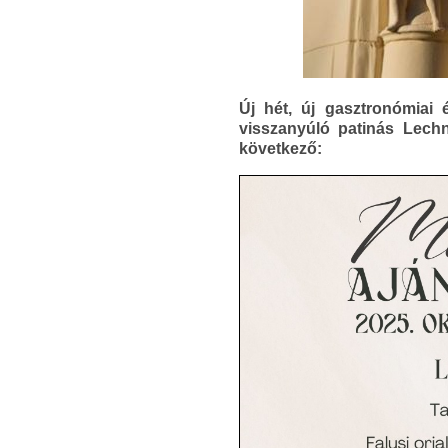
Új hét, új gasztronómia
visszanyúló patinás Lech
következő: