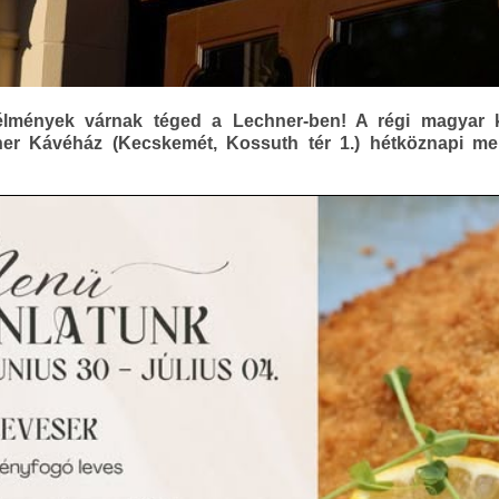
i élmények várnak téged a Lechner-ben! A régi magyar
ner Kávéház (Kecskemét, Kossuth tér 1.) hétköznapi me