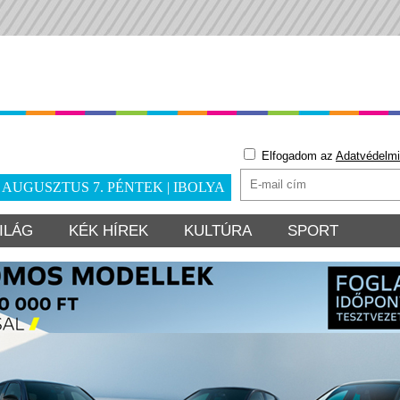
Elfogadom az
Adatvédelmi
. AUGUSZTUS 7. PÉNTEK | IBOLYA
ILÁG
KÉK HÍREK
KULTÚRA
SPORT