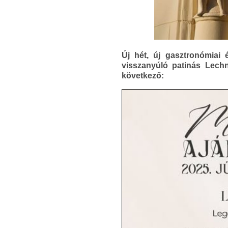
Új hét, új gasztronómia
visszanyúló patinás Lech
következő: