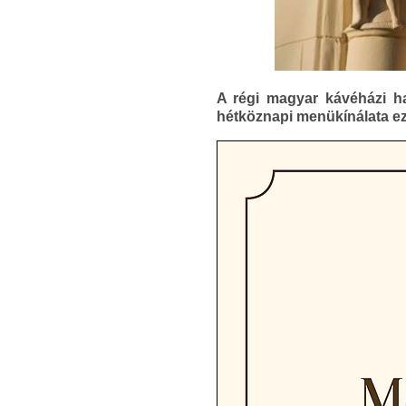
A régi magyar kávéházi h
hétköznapi menükínálata ez