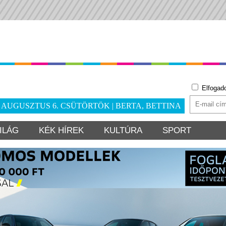
Elfogad
. AUGUSZTUS 6. CSÜTÖRTÖK | BERTA, BETTINA
ILÁG
KÉK HÍREK
KULTÚRA
SPORT