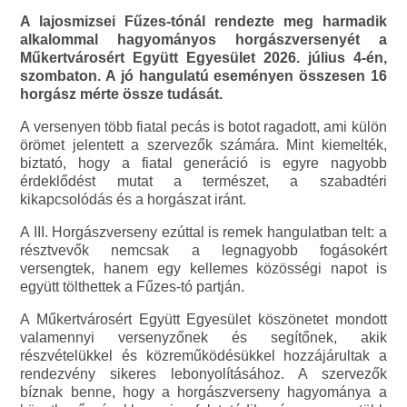
A lajosmizsei Fűzes-tónál rendezte meg harmadik
alkalommal hagyományos horgászversenyét a
Műkertvárosért Együtt Egyesület 2026. július 4-én,
szombaton. A jó hangulatú eseményen összesen 16
horgász mérte össze tudását.
A versenyen több fiatal pecás is botot ragadott, ami külön
örömet jelentett a szervezők számára. Mint kiemelték,
biztató, hogy a fiatal generáció is egyre nagyobb
érdeklődést mutat a természet, a szabadtéri
kikapcsolódás és a horgászat iránt.
A III. Horgászverseny ezúttal is remek hangulatban telt: a
résztvevők nemcsak a legnagyobb fogásokért
versengtek, hanem egy kellemes közösségi napot is
együtt tölthettek a Fűzes-tó partján.
A Műkertvárosért Együtt Egyesület köszönetet mondott
valamennyi versenyzőnek és segítőnek, akik
részvételükkel és közreműködésükkel hozzájárultak a
rendezvény sikeres lebonyolításához. A szervezők
bíznak benne, hogy a horgászverseny hagyománya a