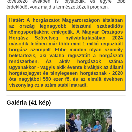
következő években is folytatódik, és egyre több
érdeklődőt vonz majd a természetközeli program.
Háttér: A horgászatot Magyarországon általában
az ország legnagyobb létszámú szabadidős
tömegsportjaként emlegetik. A Magyar Országos
Horgász Szövetség nyilvántartásában 2024
második felében már több mint 1 millió regisztrált
horgász szerepelt. Ebbe minden olyan személy
beletartozik, aki valaha regisztrált a horgászati
rendszerben. Az aktív horgászok száma
ugyanakkor - vagyis akik évente kiváltják az állami
horgászjegyet és ténylegesen horgásznak - 2020
óta nagyjából 550 ezer fő, és az elmúlt években
viszonylag ez a szám stabil maradt.
Galéria (41 kép)