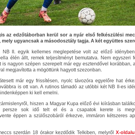
is az edzőtáborban kerül sor a nyár első felkészülési mec
mely ugyancsak a másodosztály tagja. A két együttes szerd
NB II. egyik kellemes meglepetése volt az előző idényben
lla élén állt, remek teljesítményt bemutatva. Nem egyszeri fe
nt is nagyon szépen szerepelt már egy esztendővel korábban, ak
al megjavította a mögöttünk hagyott szezonban.
átesett már egy frissítésen, nyolc távozóra egyelőre hat érkez
ovábbra is ott van. A rutinos támadó az utóbbi két NB II-es id
mindenképpen ki kell emelni.
ármislenyről, hiszen a Magyar Kupa előző évi kiírásban találko
 persze sok idő telt el és a csapatok kerete is megvá
vente éppen a szülőszobáról érkezve, immáron kétszeres apu
meccs szerdán 18 órakor kezdődik Telkiben, melyről
X-oldal