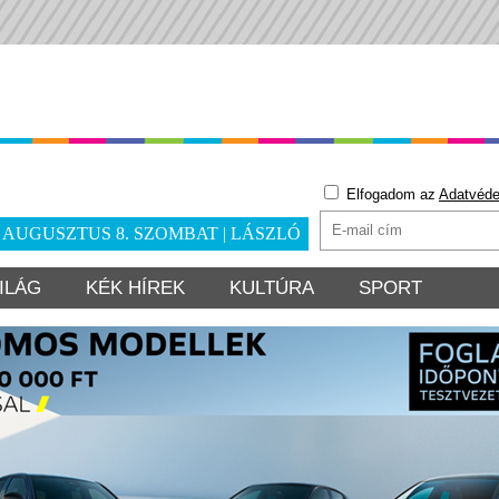
Elfogadom az
Adatvéde
. AUGUSZTUS 8. SZOMBAT | LÁSZLÓ
ILÁG
KÉK HÍREK
KULTÚRA
SPORT