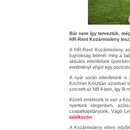
Bár nem így terveztük, még
HR-Rent Kozármisleny lesz, 
A HR-Rent Kozármisleny az 
bajnokság felénél még a tabe
aktuális ellenfelünk újoncké
eredményt végül egy pozícióv
A nyár során ellenfelünk is 
Kirchner Krisztián azonban t
szerzett az NB II-ben, így őt 
Közeli emlékünk is van a Koz
nyertünk idegenben, azóta
csapatkapitányunk, Vágó Le
találkozón
.
A Kozármisleny elleni edző