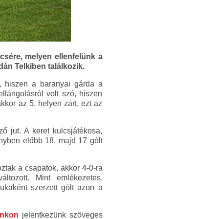
csére, melyen ellenfelünk a
án Telkiben találkozik.
, hiszen a baranyai gárda a
llángolásról volt szó, hiszen
kor az 5. helyen zárt, ezt az
ő jut. A keret kulcsjátékosa,
ényben előbb 18, majd 17 gólt
ztak a csapatok, akkor 4-0-ra
ltozott. Mint emlékezetes,
kaként szerzett gólt azon a
unkon
jelentkezünk szöveges