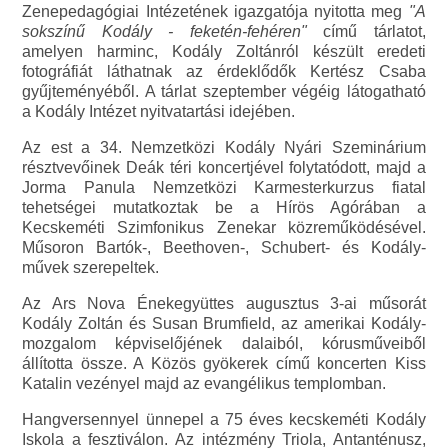
Zenepedagógiai Intézetének igazgatója nyitotta meg
"A
sokszínű Kodály - feketén-fehéren"
című tárlatot,
amelyen harminc, Kodály Zoltánról készült eredeti
fotográfiát láthatnak az érdeklődők Kertész Csaba
gyűjteményéből. A tárlat szeptember végéig látogatható
a Kodály Intézet nyitvatartási idejében.
Az est a 34. Nemzetközi Kodály Nyári Szeminárium
résztvevőinek Deák téri koncertjével folytatódott, majd a
Jorma Panula Nemzetközi Karmesterkurzus fiatal
tehetségei mutatkoztak be a Hírös Agórában a
Kecskeméti Szimfonikus Zenekar közreműködésével.
Műsoron Bartók-, Beethoven-, Schubert- és Kodály-
művek szerepeltek.
Az Ars Nova Énekegyüttes augusztus 3-ai műsorát
Kodály Zoltán és Susan Brumfield, az amerikai Kodály-
mozgalom képviselőjének dalaiból, kórusműveiből
állította össze. A Közös gyökerek című koncerten Kiss
Katalin vezényel majd az evangélikus templomban.
Hangversennyel ünnepel a 75 éves kecskeméti Kodály
Iskola a fesztiválon. Az intézmény Triola, Antanténusz,