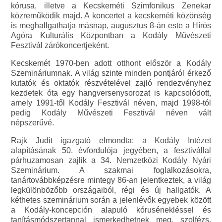
kórusa, illetve a Kecskeméti Szimfonikus Zenekar
közreműködik majd. A koncertet a kecskeméti közönség
is meghallgathatja másnap, augusztus 8-án este a Hírös
Agóra Kulturális Központban a Kodály Művészeti
Fesztivál zárókoncertjeként.
Kecskemét 1970-ben adott otthont először a Kodály
Szemináriumnak. A világ szinte minden pontjáról érkező
kutatók és oktatók részvételével zajló rendezvényhez
kezdetek óta egy hangversenysorozat is kapcsolódott,
amely 1991-től Kodály Fesztivál néven, majd 1998-tól
pedig Kodály Művészeti Fesztivál néven vált
népszerűvé.
Rajk Judit igazgató elmondta: a Kodály Intézet
alapításának 50. évfordulója jegyében, a fesztivállal
párhuzamosan zajlik a 34. Nemzetközi Kodály Nyári
Szeminárium. A szakmai foglalkozásokra,
tanártovábbképzésre mintegy 86-an jelentkeztek, a világ
legkülönbözőbb országaiból, régi és új hallgatók. A
kéthetes szeminárium során a jelenlévők egyebek között
a Kodály-koncepción alapuló kórusénekléssel és
tanításmódszertannal ismerkedhetnek meg, szolfézs,