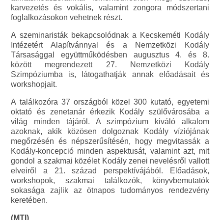
karvezetés és vokális, valamint zongora módszertani
foglalkozásokon vehetnek részt.
A szeminaristák bekapcsolódnak a Kecskeméti Kodály
Intézetért Alapítvánnyal és a Nemzetközi Kodály
Társasággal együttműködésben augusztus 4. és 8.
között megrendezett 27. Nemzetközi Kodály
Szimpóziumba is, látogathatják annak előadásait és
workshopjait.
A találkozóra 37 országból közel 300 kutató, egyetemi
oktató és zenetanár érkezik Kodály szülővárosába a
világ minden tájáról. A szimpózium kiváló alkalom
azoknak, akik közösen dolgoznak Kodály víziójának
megőrzésén és népszerűsítésén, hogy megvitassák a
Kodály-koncepció minden aspektusát, valamint azt, mit
gondol a szakmai közélet Kodály zenei nevelésről vallott
elveiről a 21. század perspektívájából. Előadások,
workshopok, szakmai találkozók, könyvbemutatók
sokasága zajlik az ötnapos tudományos rendezvény
keretében.
(MTI)