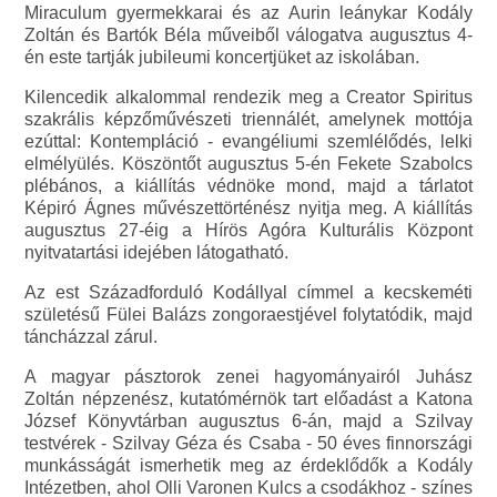
Miraculum gyermekkarai és az Aurin leánykar Kodály
Zoltán és Bartók Béla műveiből válogatva augusztus 4-
én este tartják jubileumi koncertjüket az iskolában.
Kilencedik alkalommal rendezik meg a Creator Spiritus
szakrális képzőművészeti triennálét, amelynek mottója
ezúttal: Kontempláció - evangéliumi szemlélődés, lelki
elmélyülés. Köszöntőt augusztus 5-én Fekete Szabolcs
plébános, a kiállítás védnöke mond, majd a tárlatot
Képiró Ágnes művészettörténész nyitja meg. A kiállítás
augusztus 27-éig a Hírös Agóra Kulturális Központ
nyitvatartási idejében látogatható.
Az est Századforduló Kodállyal címmel a kecskeméti
születésű Fülei Balázs zongoraestjével folytatódik, majd
táncházzal zárul.
A magyar pásztorok zenei hagyományairól Juhász
Zoltán népzenész, kutatómérnök tart előadást a Katona
József Könyvtárban augusztus 6-án, majd a Szilvay
testvérek - Szilvay Géza és Csaba - 50 éves finnországi
munkásságát ismerhetik meg az érdeklődők a Kodály
Intézetben, ahol Olli Varonen Kulcs a csodákhoz - színes