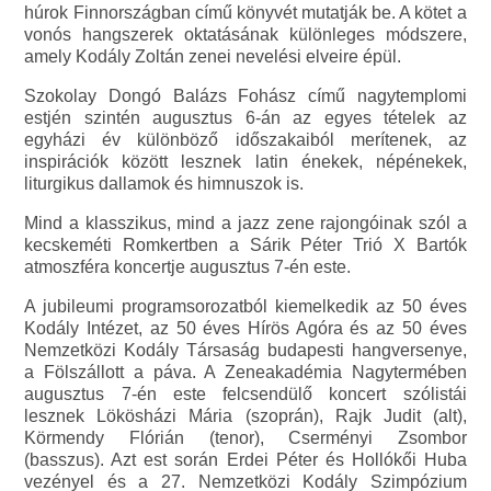
húrok Finnországban című könyvét mutatják be. A kötet a
vonós hangszerek oktatásának különleges módszere,
amely Kodály Zoltán zenei nevelési elveire épül.
Szokolay Dongó Balázs Fohász című nagytemplomi
estjén szintén augusztus 6-án az egyes tételek az
egyházi év különböző időszakaiból merítenek, az
inspirációk között lesznek latin énekek, népénekek,
liturgikus dallamok és himnuszok is.
Mind a klasszikus, mind a jazz zene rajongóinak szól a
kecskeméti Romkertben a Sárik Péter Trió X Bartók
atmoszféra koncertje augusztus 7-én este.
A jubileumi programsorozatból kiemelkedik az 50 éves
Kodály Intézet, az 50 éves Hírös Agóra és az 50 éves
Nemzetközi Kodály Társaság budapesti hangversenye,
a Fölszállott a páva. A Zeneakadémia Nagytermében
augusztus 7-én este felcsendülő koncert szólistái
lesznek Lökösházi Mária (szoprán), Rajk Judit (alt),
Körmendy Flórián (tenor), Cserményi Zsombor
(basszus). Azt est során Erdei Péter és Hollókői Huba
vezényel és a 27. Nemzetközi Kodály Szimpózium