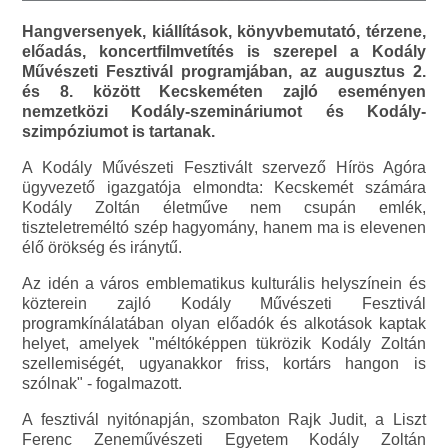
Hangversenyek, kiállítások, könyvbemutató, térzene,
előadás, koncertfilmvetítés is szerepel a Kodály
Művészeti Fesztivál programjában, az augusztus 2.
és 8. között Kecskeméten zajló eseményen
nemzetközi Kodály-szemináriumot és Kodály-
szimpóziumot is tartanak.
A Kodály Művészeti Fesztivált szervező Hírös Agóra
ügyvezető igazgatója elmondta: Kecskemét számára
Kodály Zoltán életműve nem csupán emlék,
tiszteletreméltó szép hagyomány, hanem ma is elevenen
élő örökség és iránytű.
Az idén a város emblematikus kulturális helyszínein és
közterein zajló Kodály Művészeti Fesztivál
programkínálatában olyan előadók és alkotások kaptak
helyet, amelyek "méltóképpen tükrözik Kodály Zoltán
szellemiségét, ugyanakkor friss, kortárs hangon is
szólnak" - fogalmazott.
A fesztivál nyitónapján, szombaton Rajk Judit, a Liszt
Ferenc Zeneművészeti Egyetem Kodály Zoltán