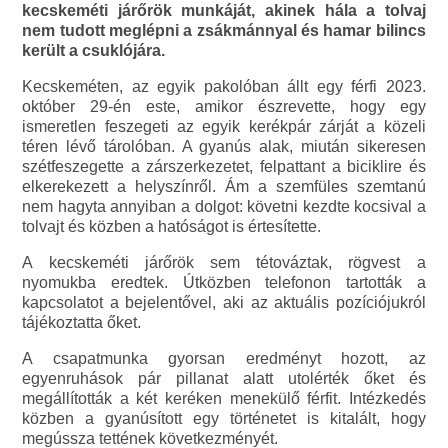
kecskeméti járőrök munkáját, akinek hála a tolvaj
nem tudott meglépni a zsákmánnyal és hamar bilincs
került a csuklójára.
Kecskeméten, az egyik pakolóban állt egy férfi 2023.
október 29-én este, amikor észrevette, hogy egy
ismeretlen feszegeti az egyik kerékpár zárját a közeli
téren lévő tárolóban. A gyanús alak, miután sikeresen
szétfeszegette a zárszerkezetet, felpattant a biciklire és
elkerekezett a helyszínről. Ám a szemfüles szemtanú
nem hagyta annyiban a dolgot: követni kezdte kocsival a
tolvajt és közben a hatóságot is értesítette.
A kecskeméti járőrök sem tétováztak, rögvest a
nyomukba eredtek. Útközben telefonon tartották a
kapcsolatot a bejelentővel, aki az aktuális pozíciójukról
tájékoztatta őket.
A csapatmunka gyorsan eredményt hozott, az
egyenruhások pár pillanat alatt utolérték őket és
megállították a két keréken menekülő férfit. Intézkedés
közben a gyanúsított egy történetet is kitalált, hogy
megússza tettének következményét.