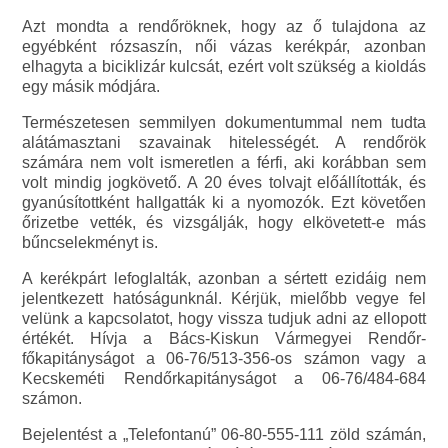
Azt mondta a rendőröknek, hogy az ő tulajdona az
egyébként rózsaszín, női vázas kerékpár, azonban
elhagyta a biciklizár kulcsát, ezért volt szükség a kioldás
egy másik módjára.
Természetesen semmilyen dokumentummal nem tudta
alátámasztani szavainak hitelességét. A rendőrök
számára nem volt ismeretlen a férfi, aki korábban sem
volt mindig jogkövető. A 20 éves tolvajt előállították, és
gyanúsítottként hallgatták ki a nyomozók. Ezt követően
őrizetbe vették, és vizsgálják, hogy elkövetett-e más
bűncselekményt is.
A kerékpárt lefoglalták, azonban a sértett ezidáig nem
jelentkezett hatóságunknál. Kérjük, mielőbb vegye fel
velünk a kapcsolatot, hogy vissza tudjuk adni az ellopott
értékét. Hívja a Bács-Kiskun Vármegyei Rendőr-
főkapitányságot a 06-76/513-356-os számon vagy a
Kecskeméti Rendőrkapitányságot a 06-76/484-684
számon.
Bejelentést a „Telefontanú” 06-80-555-111 zöld számán,