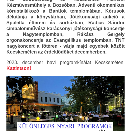
Kézművesműhely a Bozsóban, Adventi ökomenikus
kórustalálkozó a Barátok templomában, Kórusok
délutánja a könyvtárban, Jótékonysági aukció a
Spaletta étterem és sörházban, Radics Sándor
cimbalomművész karácsonyi jótékonysági koncertje
a Nagytemplomban, Rákász Gergely
orgonakoncertje az Evangélikus templomban, TNT
nagykoncert a főtéren - várja majd egyebek között
Kecskeméten az érdeklődőket decemberben.
2023. december havi programkínálat Kecskeméten!
Kattintson!