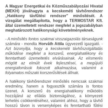
A Magyar Energetikai és Közműszabályozási Hivatal
(MEKH) jóváhagyta a kecskeméti távhőrendszer
„Hatékony távfűtési rendszer" minősítését. A
vizsgálat megállapította, hogy a TERMOSTAR Kft.
által üzemeltetett rendszer megfelel a jogszabályban
meghatározott hatékonysági követelményeknek.
-
A minősítés fontos szakmai visszaigazolás társaságunk
számára
- mondta
Horváth Attila
ügyvezető igazgató. -
Azt bizonyítja, hogy a kecskeméti távhőszolgáltatás
működése megfelel a korszerű, energiahatékony és
fenntartható üzemeltetés elvárásainak. Az elismerés
mögött az elmúlt évek fejlesztései, a megújuló
energiaforrások fokozott alkalmazása, valamint a
folyamatos műszaki korszerűsítések állnak.
A hatékony távhőrendszer minősítés nemcsak szakmai
eredmény, hanem a fogyasztók számára is fontos
üzenet. A korszerű és energiahatékony működés
hozzájárul az ellátás biztonságához, a környezeti
terhelés csökkentéséhez, valamint ahhoz, hogy a távhő
hosszú távon is versenyképes és fenntartható fűtési