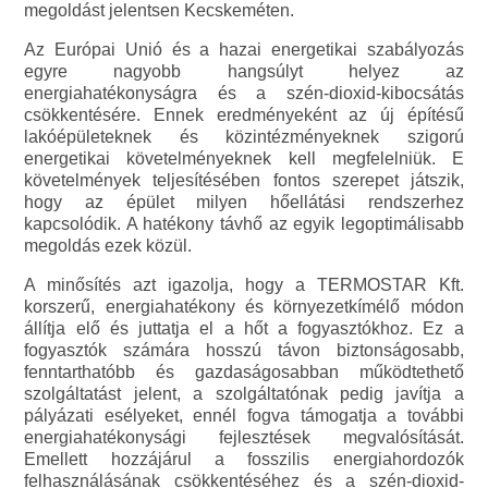
megoldást jelentsen Kecskeméten.
Az Európai Unió és a hazai energetikai szabályozás
egyre nagyobb hangsúlyt helyez az
energiahatékonyságra és a szén-dioxid-kibocsátás
csökkentésére. Ennek eredményeként az új építésű
lakóépületeknek és közintézményeknek szigorú
energetikai követelményeknek kell megfelelniük. E
követelmények teljesítésében fontos szerepet játszik,
hogy az épület milyen hőellátási rendszerhez
kapcsolódik. A hatékony távhő az egyik legoptimálisabb
megoldás ezek közül.
A minősítés azt igazolja, hogy a TERMOSTAR Kft.
korszerű, energiahatékony és környezetkímélő módon
állítja elő és juttatja el a hőt a fogyasztókhoz. Ez a
fogyasztók számára hosszú távon biztonságosabb,
fenntarthatóbb és gazdaságosabban működtethető
szolgáltatást jelent, a szolgáltatónak pedig javítja a
pályázati esélyeket, ennél fogva támogatja a további
energiahatékonysági fejlesztések megvalósítását.
Emellett hozzájárul a fosszilis energiahordozók
felhasználásának csökkentéséhez és a szén-dioxid-