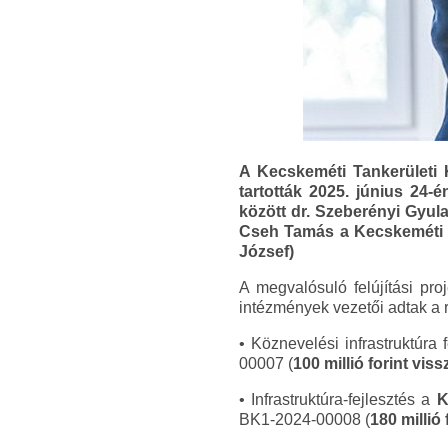
A Kecskeméti Tankerületi 
tartották 2025. június 24
között dr. Szeberényi Gyul
Cseh Tamás a Kecskeméti Já
József)
A megvalósuló felújítási pro
intézmények vezetői adtak a r
• Köznevelési infrastruktúra 
00007 (
100 millió forint vi
• Infrastruktúra-fejlesztés a
K
BK1-2024-00008 (
180 millió