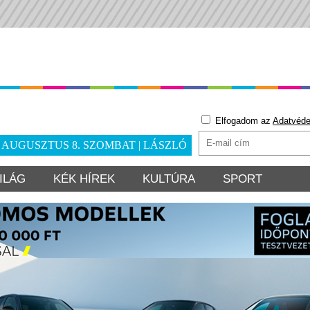
Elfogadom az
Adatvéde
. AUGUSZTUS 8. SZOMBAT | LÁSZLÓ
ILÁG
KÉK HÍREK
KULTÚRA
SPORT