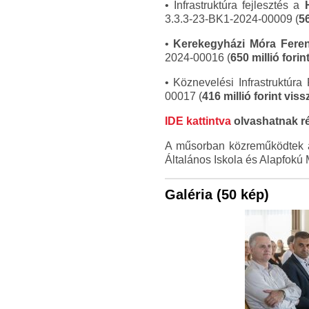
• Infrastruktúra fejlesztés a
3.3.3-23-BK1-2024-00009 (
56
•
Kerekegyházi Móra Feren
2024-00016 (
650 millió fori
• Köznevelési Infrastruktúra
00017 (
416 millió forint vi
IDE kattintva
olvashatnak ré
A műsorban közreműködtek a 
Általános Iskola és Alapfokú
Galéria (50 kép)