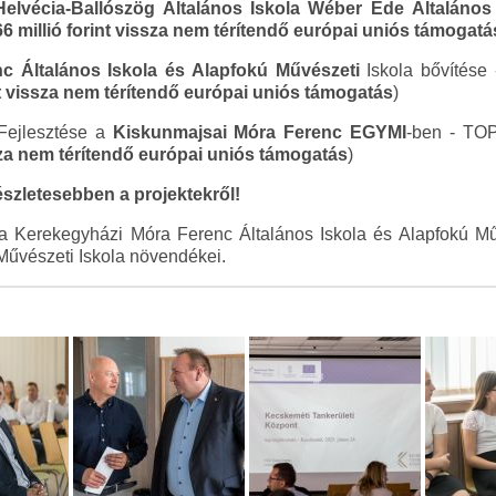
Helvécia-Ballószög Általános Iskola Wéber Ede Általános
6 millió forint vissza nem térítendő európai uniós támogatá
c Általános Iskola és Alapfokú Művészeti
Iskola bővítése
nt vissza nem térítendő európai uniós támogatás
)
 Fejlesztése a
Kiskunmajsai Móra Ferenc EGYMI
-ben - TO
ssza nem térítendő európai uniós támogatás
)
szletesebben a projektekről!
Kerekegyházi Móra Ferenc Általános Iskola és Alapfokú Művé
 Művészeti Iskola növendékei.