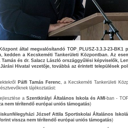
Központ által megvalósítandó TOP_PLUSZ-3.3.3-23-BK1 p
-én, kedden a Kecskeméti Tankerületi Központban. Az ese
a Tamás és dr. Salacz László országgyűlési képviselők, Le
rási Hivatal vezetője, továbbá az érintett települések pol
jektekről
Pálfi Tamás Ferenc
, a Kecskeméti Tankerületi Közp
észtvevőknek tájékoztatást:
fejlesztése a
Szentkirályi Általános Iskola és AMI
-ban - TO
ssza nem térítendő európai uniós támogatás
)
iskunfélegyházi József Attila Sportiskolai Általános Iskol
 forint vissza nem térítendő európai uniós támogatás
)