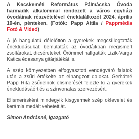
A Kecskeméti Református Pálmácska Óvoda
harmadik alkalommal rendezett a város egyházi
óvodáinak részvételével énektalálkozót 2024. április
19-én, pénteken. (Fotók: Papp Attila /
Pappmédia
Fotó & Videó
)
A jó hangulatú délelőttön a gyerekek megcsillogtatták
énektudásukat: bemutatták az óvodáikban megismert
zsoltárokat, dicséreteket. Örömmel hallgatták Lizik-Varga
Katica édesanya gitárjátékát is.
A szép környezetben elfogyasztott vendégváró falatok
után a zsűri értékelte az elhangzott dalokat. Gerhátné
Papp Rita zsűrielnök elismerését fejezte ki a gyerekek
énektudásáért és a színvonalas szervezésért.
Elismerésként mindegyik kisgyermek szép oklevelet és
kerámia medált vehetett át.
Simon Andrásné, igazgató