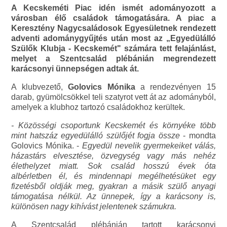
A Kecskeméti Piac idén ismét adományozott a
városban élő családok támogatására. A piac a
Keresztény Nagycsaládosok Egyesületnek rendezett
adventi adománygyűjtés után most az „Egyedülálló
Szülők Klubja - Kecskemét" számára tett felajánlást,
melyet a Szentcsalád plébánián megrendezett
karácsonyi ünnepségen adtak át.
A klubvezető,
Golovics Mónika
a rendezvényen 15
darab, gyümölcsökkel teli szatyrot vett át az adományból,
amelyek a klubhoz tartozó családokhoz kerültek.
- Közösségi csoportunk Kecskemét és környéke több
mint hatszáz egyedülálló szülőjét fogja össze
- mondta
Golovics Mónika. -
Egyedül nevelik gyermekeiket válás,
házastárs elvesztése, özvegység vagy más nehéz
élethelyzet miatt. Sok család hosszú évek óta
albérletben él, és mindennapi megélhetésüket egy
fizetésből oldják meg, gyakran a másik szülő anyagi
támogatása nélkül. Az ünnepek, így a karácsony is,
különösen nagy kihívást jelentenek számukra.
A Szentcsalád plébánián tartott karácsonyi