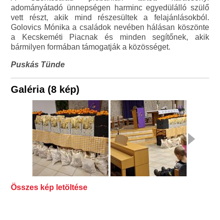
adományátadó ünnepségen harminc egyedülálló szülő
vett részt, akik mind részesültek a felajánlásokból.
Golovics Mónika a családok nevében hálásan köszönte
a Kecskeméti Piacnak és minden segítőnek, akik
bármilyen formában támogatják a közösséget.
Puskás Tünde
Galéria (8 kép)
Összes kép letöltése