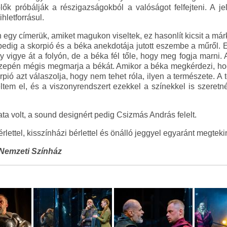
lők próbálják a részigazságokból a valóságot felfejteni. A j
hletforrásul.
 egy címerük, amiket magukon viseltek, ez hasonlít kicsit a má
edig a skorpió és a béka anekdotája jutott eszembe a műről. Ez
y vigye át a folyón, de a béka fél tőle, hogy meg fogja marni.
közepén mégis megmarja a békát. Amikor a béka megkérdezi, hogy
pió azt válaszolja, hogy nem tehet róla, ilyen a természete. A 
tem el, és a viszonyrendszert ezekkel a színekkel is szeretn
a volt, a sound designért pedig Csizmás András felelt.
rlettel, kisszínházi bérlettel és önálló jeggyel egyaránt megteki
Nemzeti Színház