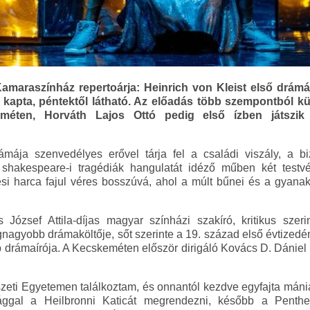
maraszínház repertoárja: Heinrich von Kleist első drámáj
kapta, péntektől látható. Az előadás több szempontból k
eméten, Horváth Lajos Ottó pedig első ízben játszik
ámája szenvedélyes erővel tárja fel a családi viszály, a 
 A shakespeare-i tragédiák hangulatát idéző műben két testv
ési harca fajul véres bosszúvá, ahol a múlt bűnei és a gyana
ózsef Attila-díjas magyar színházi szakíró, kritikus szeri
gnagyobb drámaköltője, sőt szerinte a 19. század első évtizedén
 drámaírója. A Kecskeméten először dirigáló Kovács D. Dániel 
szeti Egyetemen találkoztam, és onnantól kezdve egyfajta mán
ggal a Heilbronni Katicát megrendezni, később a Penthes