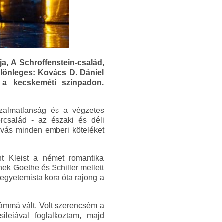
a, A Schroffenstein-család,
ülönleges: Kovács D. Dániel
 a kecskeméti színpadon.
bizalmatlanság és a végzetes
ércsalád - az északi és déli
kvás minden emberi köteléket
nt Kleist a német romantika
ek Goethe és Schiller mellett
egyetemista kora óta rajong a
iámmá vált. Volt szerencsém a
ileiával foglalkoztam, majd