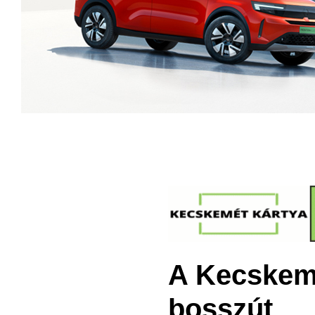
A Kecskemé
bosszút