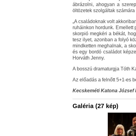
ábrázolni, ahogyan a szerep
öltözetek szolgáltak számára i
„A családoknak volt akkoriban
ruháinkon hordunk. Emellett p
skorpió megkéri a békát, hog
tesz ilyet, azonban a folyó 
mindketten meghalnak, a skor
és egy bordó családot képzel
Horváth Jenny.
A bosszú dramaturgja Tóth Kat
Az előadás a felnőtt 5+1-es bé
Kecskeméti Katona József 
Galéria (27 kép)