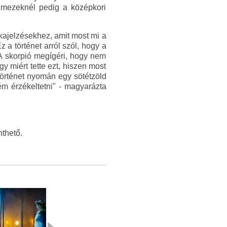
elmezeknél pedig a középkori
rkajelzésekhez, amit most mi a
 a történet arról szól, hogy a
 A skorpió megígéri, hogy nem
 miért tette ezt, hiszen most
történet nyomán egy sötétzöld
ém érzékeltetni" - magyarázta
nthető.