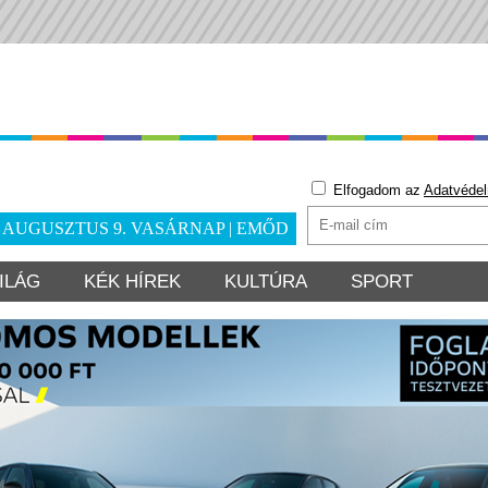
Elfogadom az
Adatvédel
. AUGUSZTUS 9. VASÁRNAP | EMŐD
ILÁG
KÉK HÍREK
KULTÚRA
SPORT