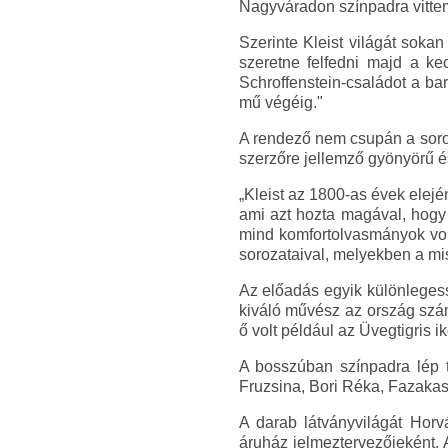
Nagyváradon színpadra vittem 
Szerinte Kleist világát sokan
szeretne felfedni majd a ke
Schroffenstein-családot a ba
mű végéig."
A rendező nem csupán a sorok
szerzőre jellemző gyönyörű é
„Kleist az 1800-as évek elejé
ami azt hozta magával, hogy 
mind komfortolvasmányok volt
sorozataival, melyekben a mis
Az előadás egyik különlegess
kiváló művész az ország szá
ő volt például az Üvegtigris i
A bosszúban színpadra lép t
Fruzsina, Bori Réka, Fazakas
A darab látványvilágát Hor
áruház jelmeztervezőjeként. A 