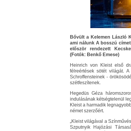
Bővült a Kelemen László Ka
ami nálunk A bosszú címet 
először rendezett Kecsk
(Fotók: Benkő Emese)
Heinrich von Kleist első dr
félreértések sötét világát.
Schroffensteinek - örökösöd
szétfeszítenek.
Hegedüs Géza háromszoros J
indulásának kétségtelenül le
Kleist a harmadik legnagyobb
német szerzőért.
„Kleist világával a Színművé
Szputnyik Hajózási Társasá