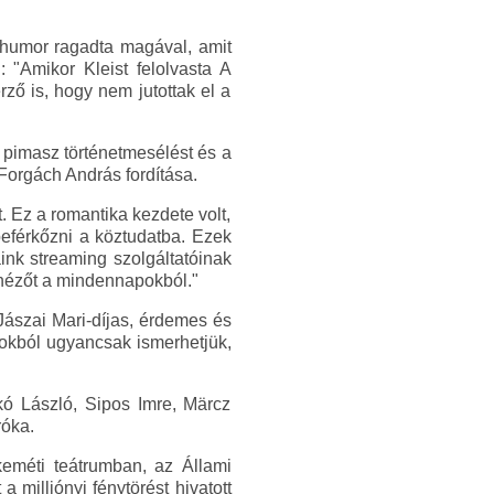
rd humor ragadta magával, amit
 "Amikor Kleist felolvasta A
ző is, hogy nem jutottak el a
 pimasz történetmesélést és a
Forgách András fordítása.
. Ez a romantika kezdete volt,
beférkőzni a köztudatba. Ezek
ink streaming szolgáltatóinak
 nézőt a mindennapokból."
Jászai Mari-díjas, érdemes és
okból ugyancsak ismerhetjük,
kó László, Sipos Imre, Märcz
róka.
eméti teátrumban, az Állami
a milliónyi fénytörést hivatott