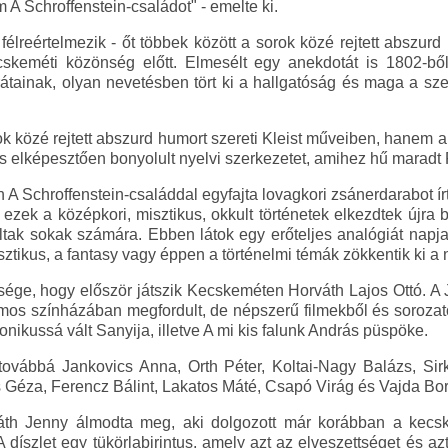
A Schroffenstein-családot" - emelte ki.
 félreértelmezik - őt többek között a sorok közé rejtett abszu
cskeméti közönség előtt. Elmesélt egy anekdotát is 1802-ből:
rátainak, olyan nevetésben tört ki a hallgatóság és maga a szer
 közé rejtett abszurd humort szereti Kleist műveiben, hanem a
s elképesztően bonyolult nyelvi szerkezetet, amihez hű maradt 
n A Schroffenstein-családdal egyfajta lovagkori zsánerdarabot írt
ezek a középkori, misztikus, okkult történetek elkezdtek újra 
ak sokak számára. Ebben látok egy erőteljes analógiát napja
ztikus, a fantasy vagy éppen a történelmi témák zökkentik ki a
ége, hogy először játszik Kecskeméten Horváth Lajos Ottó. A 
mos színházában megfordult, de népszerű filmekből és sorozat
konikussá vált Sanyija, illetve A mi kis falunk András püspöke.
ovábbá Jankovics Anna, Orth Péter, Koltai-Nagy Balázs, Sir
 Géza, Ferencz Bálint, Lakatos Máté, Csapó Virág és Vajda Bo
váth Jenny álmodta meg, aki dolgozott már korábban a kecsk
díszlet egy tükörlabirintus, amely azt az elveszettséget és azt 