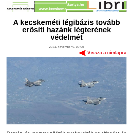
A kecskeméti légibázis tovább
erősíti hazánk légterének
védelmét
2024. november 9. 00:05
Vissza a címlapra