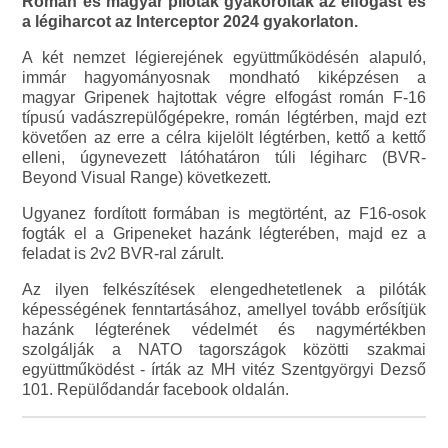
Román és magyar pilóták gyakorolták az elfogást és
a légiharcot az Interceptor 2024 gyakorlaton.
A két nemzet légierejének együttműködésén alapuló,
immár hagyományosnak mondható kiképzésen a
magyar Gripenek hajtottak végre elfogást román F-16
típusú vadászrepülőgépekre, román légtérben, majd ezt
követően az erre a célra kijelölt légtérben, kettő a kettő
elleni, úgynevezett látóhatáron túli légiharc (BVR-
Beyond Visual Range) következett.
Ugyanez fordított formában is megtörtént, az F16-osok
fogták el a Gripeneket hazánk légterében, majd ez a
feladat is 2v2 BVR-ral zárult.
Az ilyen felkészítések elengedhetetlenek a pilóták
képességének fenntartásához, amellyel tovább erősítjük
hazánk légterének védelmét és nagymértékben
szolgálják a NATO tagországok közötti szakmai
együttműködést - írták az MH vitéz Szentgyörgyi Dezső
101. Repülődandár facebook oldalán.