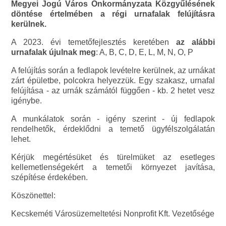
Megyei Jogú Város Önkormányzata Közgyűlésének
döntése értelmében a régi urnafalak felújításra
kerülnek.
A 2023. évi temetőfejlesztés keretében
az alábbi
urnafalak újulnak meg
: A, B, C, D, E, L, M, N, O, P
A felújítás során a fedlapok levételre kerülnek, az urnákat
zárt épületbe, polcokra helyezzük. Egy szakasz, urnafal
felújítása - az urnák számától függően - kb. 2 hetet vesz
igénybe.
A munkálatok során - igény szerint - új fedlapok
rendelhetők, érdeklődni a temető ügyfélszolgálatán
lehet.
Kérjük megértésüket és türelmüket az esetleges
kellemetlenségekért a temetői környezet javítása,
szépítése érdekében.
Köszönettel:
Kecskeméti Városüzemeltetési Nonprofit Kft. Vezetősége