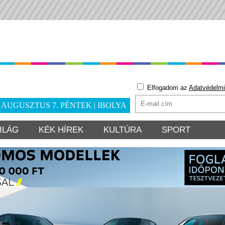
Elfogadom az
Adatvédelmi
. AUGUSZTUS 7. PÉNTEK | IBOLYA
ILÁG
KÉK HÍREK
KULTÚRA
SPORT