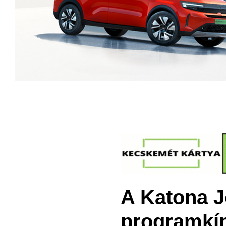
A Katona J
programkín