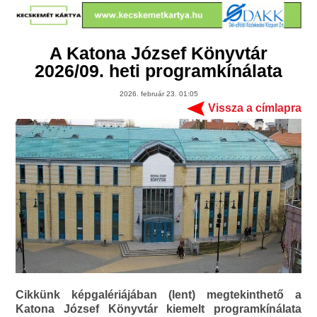
A Katona József Könyvtár
2026/09. heti programkínálata
2026. február 23. 01:05
Vissza a címlapra
Cikkünk képgalériájában (lent) megtekinthető a
Katona József Könyvtár kiemelt programkínálata