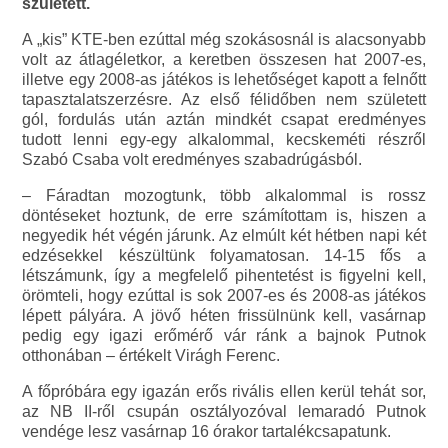
született.
A „kis” KTE-ben ezúttal még szokásosnál is alacsonyabb
volt az átlagéletkor, a keretben összesen hat 2007-es,
illetve egy 2008-as játékos is lehetőséget kapott a felnőtt
tapasztalatszerzésre. Az első félidőben nem született
gól, fordulás után aztán mindkét csapat eredményes
tudott lenni egy-egy alkalommal, kecskeméti részről
Szabó Csaba volt eredményes szabadrúgásból.
– Fáradtan mozogtunk, több alkalommal is rossz
döntéseket hoztunk, de erre számítottam is, hiszen a
negyedik hét végén járunk. Az elmúlt két hétben napi két
edzésekkel készültünk folyamatosan. 14-15 fős a
létszámunk, így a megfelelő pihentetést is figyelni kell,
örömteli, hogy ezúttal is sok 2007-es és 2008-as játékos
lépett pályára. A jövő héten frissülnünk kell, vasárnap
pedig egy igazi erőmérő vár ránk a bajnok Putnok
otthonában – értékelt Virágh Ferenc.
A főpróbára egy igazán erős rivális ellen kerül tehát sor,
az NB II-ről csupán osztályozóval lemaradó Putnok
vendége lesz vasárnap 16 órakor tartalékcsapatunk.