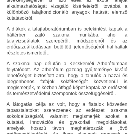
tevékenységeivel is: szó esett az exóta fafajok
alkalmazhatóságát vizsgáló kísérletekről, továbbá a
különböző talajkondicionáló anyagok hatását elemző
kutatásokról.
A diákok a talajlaboratóriumban is betekintést kaptak a
háttérben zajló szakmai munkába, ahol a
talajvizsgálatok szerepéről, módszereiről és az
erdőgazdálkodásban betöltött jelentőségéről hallhattak
részletes ismertetőt.
A szakmai nap délután a Kecskeméti Arborétumban
folytatódott. Az arborétum gazdag gyűjteménye kiváló
lehetőséget biztosított arra, hogy a tanulók a hazai és
idegenhonos fafajok sokféleségét közvetlenül is
megismerjék, miközben átfogó képet kaptak az erdészeti
és természetvédelmi szempontok összefüggéseiről.
A látogatás célja az volt, hogy a fiatalok közvetlen
tapasztalatokat szerezzenek az erdészeti szakma
sokoldalúságáról, valamint megismerjék azokat a
kutatási, innovációs és gyakorlati megoldásokat,
amelyek hosszú távon meghatározzák a jövő