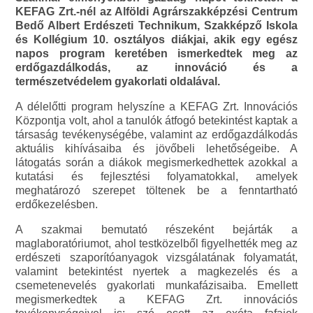
KEFAG Zrt.-nél az Alföldi Agrárszakképzési Centrum
Bedő Albert Erdészeti Technikum, Szakképző Iskola
és Kollégium 10. osztályos diákjai, akik egy egész
napos program keretében ismerkedtek meg az
erdőgazdálkodás, az innováció és a
természetvédelem gyakorlati oldalával.
A délelőtti program helyszíne a KEFAG Zrt. Innovációs
Központja volt, ahol a tanulók átfogó betekintést kaptak a
társaság tevékenységébe, valamint az erdőgazdálkodás
aktuális kihívásaiba és jövőbeli lehetőségeibe. A
látogatás során a diákok megismerkedhettek azokkal a
kutatási és fejlesztési folyamatokkal, amelyek
meghatározó szerepet töltenek be a fenntartható
erdőkezelésben.
A szakmai bemutató részeként bejárták a
maglaboratóriumot, ahol testközelből figyelhették meg az
erdészeti szaporítóanyagok vizsgálatának folyamatát,
valamint betekintést nyertek a magkezelés és a
csemetenevelés gyakorlati munkafázisaiba. Emellett
megismerkedtek a KEFAG Zrt. innovációs