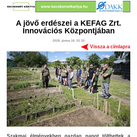
A jövő erdészei a KEFAG Zrt.
Innovációs Központjában
2026. június 16. 01:10
Vissza a címlapra
Szakmai élményekben gazdag napot tölthettek a