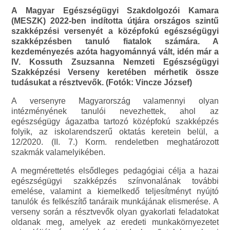
A Magyar Egészségügyi Szakdolgozói Kamara
(MESZK) 2022-ben indította útjára országos szintű
szakképzési versenyét a középfokú egészségügyi
szakképzésben tanuló fiatalok számára. A
kezdeményezés azóta hagyománnyá vált, idén már a
IV. Kossuth Zsuzsanna Nemzeti Egészségügyi
Szakképzési Verseny keretében mérhetik össze
tudásukat a résztvevők. (Fotók: Vincze József)
A versenyre Magyarország valamennyi olyan
intézményének tanulói nevezhettek, ahol az
egészségügy ágazatba tartozó középfokú szakképzés
folyik, az iskolarendszerű oktatás keretein belül, a
12/2020. (II. 7.) Korm. rendeletben meghatározott
szakmák valamelyikében.
A megmérettetés elsődleges pedagógiai célja a hazai
egészségügyi szakképzés színvonalának további
emelése, valamint a kiemelkedő teljesítményt nyújtó
tanulók és felkészítő tanáraik munkájának elismerése. A
verseny során a résztvevők olyan gyakorlati feladatokat
oldanak meg, amelyek az eredeti munkakörnyezetet