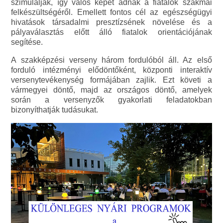
szimulálják, így valós képet adnak a fiatalok szakmai
felkészültségéről. Emellett fontos cél az egészségügyi
hivatások társadalmi presztízsének növelése és a
pályaválasztás előtt álló fiatalok orientációjának
segítése.
A szakképzési verseny három fordulóból áll. Az első
forduló intézményi elődöntőként, központi interaktív
versenytevékenység formájában zajlik. Ezt követi a
vármegyei döntő, majd az országos döntő, amelyek
során a versenyzők gyakorlati feladatokban
bizonyíthatják tudásukat.