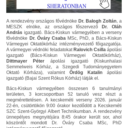
A rendezvény országos fővédnöke
Dr. Balogh Zoltán
, a
MESZK elnöke, az országos főszervező
Dr. Oláh
András
igazgató. Bács-Kiskun vármegyében a verseny
fővédnöke
Dr. Óváry Csaba
MSc, PhD, a Bács-Kiskun
Vármegyei Oktatókórház intézményvezető főigazgatója.
A vármegyei védnöki feladatokat
Ralovich Csilla
ápolási
igazgató (Bács-Kiskun Vármegyei Oktatókórház),
Dittmayer Péter
ápolási igazgató (Kiskunhalasi
Semmelweis Kórház, a Szegedi Tudományegyetem
Oktató Kórháza), valamint
Ördög Katalin
ápolási
igazgató (Bajai Szent Rókus Kórház) látják el.
Bács-Kiskun vármegyében összesen 6 tanulmányi
területen, 3 korcsoportban 52 tanuló vesz részt a
megmérettetésen. A kecskeméti verseny 2026. január
22-én, csütörtökön 9:00 órakor kezdődött a Kecskeméti
SZC Szent-Györgyi Albert Technikumban. A rendezvény
ünnepélyes megnyitójára 8:45 órakor került sor, ahol
köszöntőt mondott Dr. Óváry Csaba MSc, PhD