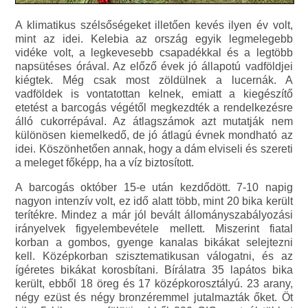
A klimatikus szélsőségeket illetően kevés ilyen év volt,
mint az idei. Kelebia az ország egyik legmelegebb
vidéke volt, a legkevesebb csapadékkal és a legtöbb
napsütéses órával. Az előző évek jó állapotú vadföldjei
kiégtek. Még csak most zöldülnek a lucernák. A
vadföldek is vontatottan kelnek, emiatt a kiegészítő
etetést a barcogás végétől megkezdték a rendelkezésre
álló cukorrépával. Az átlagszámok azt mutatják nem
különösen kiemelkedő, de jó átlagú évnek mondható az
idei. Köszönhetően annak, hogy a dám elviseli és szereti
a meleget főképp, ha a víz biztosított.
A barcogás október 15-e után kezdődött. 7-10 napig
nagyon intenzív volt, ez idő alatt több, mint 20 bika került
terítékre. Mindez a már jól bevált állományszabályozási
irányelvek figyelembevétele mellett. Miszerint fiatal
korban a gombos, gyenge kanalas bikákat selejtezni
kell. Középkorban szisztematikusan válogatni, és az
ígéretes bikákat korosbítani. Bírálatra 35 lapátos bika
került, ebből 18 öreg és 17 középkorosztályú. 23 arany,
négy ezüst és négy bronzéremmel jutalmazták őket. Öt