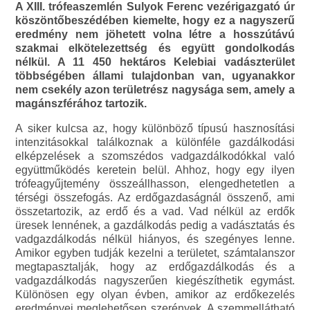
A XIII. trófeaszemlén Sulyok Ferenc vezérigazgató úr
köszöntőbeszédében kiemelte, hogy ez a nagyszerű
eredmény nem jöhetett volna létre a hosszútávú
szakmai elkötelezettség és együtt gondolkodás
nélkül. A 11 450 hektáros Kelebiai vadászterület
többségében állami tulajdonban van, ugyanakkor
nem csekély azon területrész nagysága sem, amely a
magánszférához tartozik.
A siker kulcsa az, hogy különböző típusú hasznosítási
intenzitásokkal találkoznak a különféle gazdálkodási
elképzelések a szomszédos vadgazdálkodókkal való
együttműködés keretein belül. Ahhoz, hogy egy ilyen
trófeagyűjtemény összeállhasson, elengedhetetlen a
térségi összefogás. Az erdőgazdaságnál összenő, ami
összetartozik, az erdő és a vad. Vad nélkül az erdők
üresek lennének, a gazdálkodás pedig a vadásztatás és
vadgazdálkodás nélkül hiányos, és szegényes lenne.
Amikor egyben tudják kezelni a területet, számtalanszor
megtapasztalják, hogy az erdőgazdálkodás és a
vadgazdálkodás nagyszerűen kiegészíthetik egymást.
Különösen egy olyan évben, amikor az erdőkezelés
eredményei meglehetősen szerények. A szemmellátható