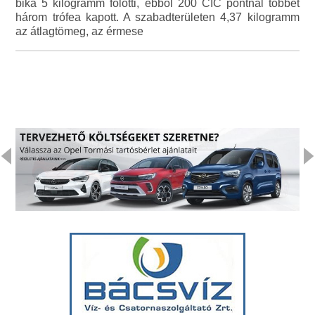
bika 5 kilogramm fölötti, ebből 200 CIC pontnál többet
három trófea kapott. A szabadterületen 4,37 kilogramm
az átlagtömeg, az érmese