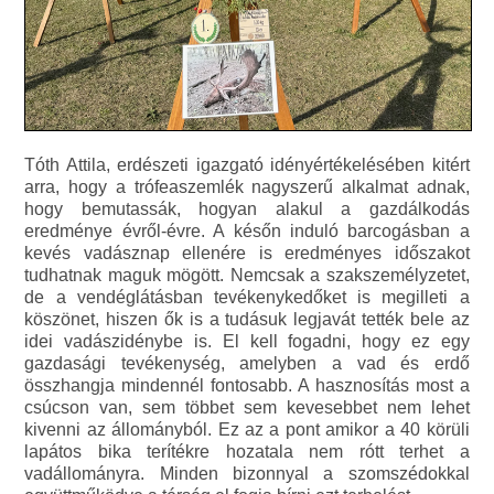
Tóth Attila, erdészeti igazgató idényértékelésében kitért
arra, hogy a trófeaszemlék nagyszerű alkalmat adnak,
hogy bemutassák, hogyan alakul a gazdálkodás
eredménye évről-évre. A későn induló barcogásban a
kevés vadásznap ellenére is eredményes időszakot
tudhatnak maguk mögött. Nemcsak a szakszemélyzetet,
de a vendéglátásban tevékenykedőket is megilleti a
köszönet, hiszen ők is a tudásuk legjavát tették bele az
idei vadászidénybe is. El kell fogadni, hogy ez egy
gazdasági tevékenység, amelyben a vad és erdő
összhangja mindennél fontosabb. A hasznosítás most a
csúcson van, sem többet sem kevesebbet nem lehet
kivenni az állományból. Ez az a pont amikor a 40 körüli
lapátos bika terítékre hozatala nem rótt terhet a
vadállományra. Minden bizonnyal a szomszédokkal