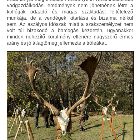
vadgazdálkodási eredmények nem jöhetnének létre a
kollégák odaadó és magas szaktudást feltételező
munkája, de a vendégek kitartása és bizalma nélkül
sem. Az aszályos időszak miatt a szakszemélyzet nem
volt túl bizakodó a barcogás kezdetén, ugyanakkor
minden nehezítő körülmény ellenére nagyszerű érmes
arány és jó átlagtömeg jellemezte a trófeákat.