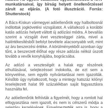
munkatársaival, így bírság helyett önellenőrzéssel
zárult az eljárás. (A fotó illusztráció. Forrás:
Shutterstock)
A Bács-Kiskun vármegyei adóellenőrök egy halboltosnál
indítottak jogkövetési vizsgálatot. A vállalkozó a korábbi
katás adózás helyett váltott új adózási módra. A bevallás
szerint a vizsgált évet veszteséggel zárta, mivel a
halértékesítésből befolyt bevétele alacsonyabb volt, mint
az áru beszerzési értéke. A körülményekből azonban úgy
tűnt, a beszerzett élőhal egy része adózás nélkül úszott
tovább a vevők konyhájába, bográcsába.
Az adózó a veszteségét a halak egy részének
elhullásával, selejtezéssel indokolta, de ezt sem a
könyvelése, sem egyéb nyilvántartásai nem igazolták.
Később úgy nyilatkozott, hogy a mintegy hatszáz kilónyi
leselejtezett halat 99 százalékban saját fogyasztásra
használta fel.
Az adóellenőrök felhívták a figyelmét, hogy a romlott hal
elfogyasztása nem igazolt, és nem is célszerű módja a
selejtáru kezelésének. Figyelmeztették arra is, hogy a