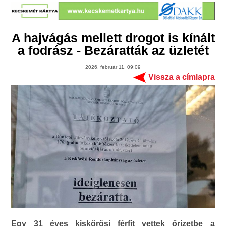
A hajvágás mellett drogot is kínált
a fodrász - Bezáratták az üzletét
2026. február 11. 09:09
Vissza a címlapra
Egy 31 éves kiskőrösi férfit vettek őrizetbe a