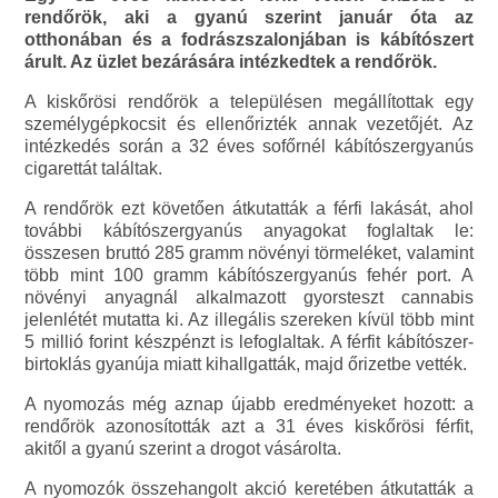
rendőrök, aki a gyanú szerint január óta az
otthonában és a fodrászszalonjában is kábítószert
árult. Az üzlet bezárására intézkedtek a rendőrök.
A kiskőrösi rendőrök a településen megállítottak egy
személygépkocsit és ellenőrizték annak vezetőjét. Az
intézkedés során a 32 éves sofőrnél kábítószergyanús
cigarettát találtak.
A rendőrök ezt követően átkutatták a férfi lakását, ahol
további kábítószergyanús anyagokat foglaltak le:
összesen bruttó 285 gramm növényi törmeléket, valamint
több mint 100 gramm kábítószergyanús fehér port. A
növényi anyagnál alkalmazott gyorsteszt cannabis
jelenlétét mutatta ki. Az illegális szereken kívül több mint
5 millió forint készpénzt is lefoglaltak. A férfit kábítószer-
birtoklás gyanúja miatt kihallgatták, majd őrizetbe vették.
A nyomozás még aznap újabb eredményeket hozott: a
rendőrök azonosították azt a 31 éves kiskőrösi férfit,
akitől a gyanú szerint a drogot vásárolta.
A nyomozók összehangolt akció keretében átkutatták a