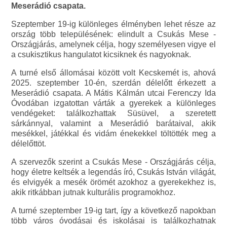
Meserádió csapata.
Szeptember 19-ig különleges élményben lehet része az
ország több településének: elindult a Csukás Mese -
Országjárás, amelynek célja, hogy személyesen vigye el
a csukisztikus hangulatot kicsiknek és nagyoknak.
A turné első állomásai között volt Kecskemét is, ahová
2025. szeptember 10-én, szerdán délelőtt érkezett a
Meserádió csapata. A Mátis Kálmán utcai Ferenczy Ida
Óvodában izgatottan várták a gyerekek a különleges
vendégeket: találkozhattak Süsüvel, a szeretett
sárkánnyal, valamint a Meserádió barátaival, akik
mesékkel, játékkal és vidám énekekkel töltötték meg a
délelőttöt.
A szervezők szerint a Csukás Mese - Országjárás célja,
hogy életre keltsék a legendás író, Csukás István világát,
és elvigyék a mesék örömét azokhoz a gyerekekhez is,
akik ritkábban jutnak kulturális programokhoz.
A turné szeptember 19-ig tart, így a következő napokban
több város óvodásai és iskolásai is találkozhatnak