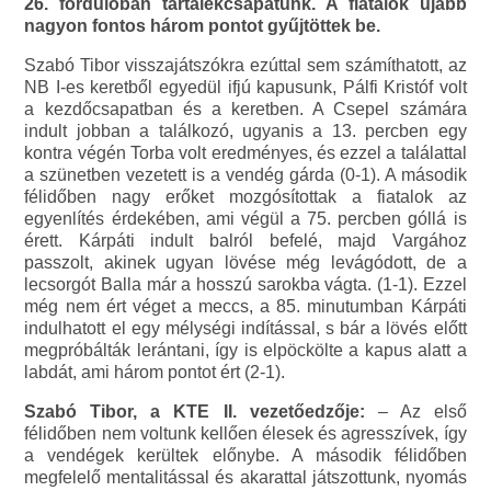
26. fordulóban tartalékcsapatunk. A fiatalok újabb
nagyon fontos három pontot gyűjtöttek be.
Szabó Tibor visszajátszókra ezúttal sem számíthatott, az
NB I-es keretből egyedül ifjú kapusunk, Pálfi Kristóf volt
a kezdőcsapatban és a keretben. A Csepel számára
indult jobban a találkozó, ugyanis a 13. percben egy
kontra végén Torba volt eredményes, és ezzel a találattal
a szünetben vezetett is a vendég gárda (0-1). A második
félidőben nagy erőket mozgósítottak a fiatalok az
egyenlítés érdekében, ami végül a 75. percben góllá is
érett. Kárpáti indult balról befelé, majd Vargához
passzolt, akinek ugyan lövése még levágódott, de a
lecsorgót Balla már a hosszú sarokba vágta. (1-1). Ezzel
még nem ért véget a meccs, a 85. minutumban Kárpáti
indulhatott el egy mélységi indítással, s bár a lövés előtt
megpróbálták lerántani, így is elpöckölte a kapus alatt a
labdát, ami három pontot ért (2-1).
Szabó Tibor, a KTE II. vezetőedzője:
– Az első
félidőben nem voltunk kellően élesek és agresszívek, így
a vendégek kerültek előnybe. A második félidőben
megfelelő mentalitással és akarattal játszottunk, nyomás