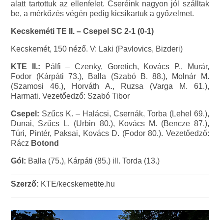
alatt tartottuk az ellenfelet. Cseréink nagyon jól szálltak
be, a mérkőzés végén pedig kicsikartuk a győzelmet.
Kecskeméti TE II. – Csepel SC 2-1 (0-1)
Kecskemét, 150 néző. V: Laki (Pavlovics, Bizderi)
KTE II.:
Pálfi – Czenky, Goretich, Kovács P., Murár,
Fodor (Kárpáti 73.), Balla (Szabó B. 88.), Molnár M.
(Szamosi 46.), Horváth A., Ruzsa (Varga M. 61.),
Harmati. Vezetőedző: Szabó Tibor
Csepel:
Szűcs K. – Halácsi, Csernák, Torba (Lehel 69.),
Dunai, Szűcs L. (Urbin 80.), Kovács M. (Bencze 87.),
Túri, Pintér, Paksai, Kovács D. (Fodor 80.). Vezetőedző:
Rácz
Botond
Gól:
Balla (75.), Kárpáti (85.) ill. Torda (13.)
Szerző:
KTE/kecskemetite.hu