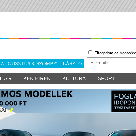
Elfogadom az
Adatvéde
. AUGUSZTUS 8. SZOMBAT | LÁSZLÓ
ILÁG
KÉK HÍREK
KULTÚRA
SPORT