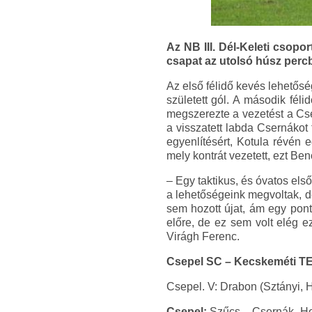
Az NB III. Dél-Keleti csopo
csapat az utolsó húsz percbe
Az első félidő kevés lehetősé
született gól. A második fél
megszerezte a vezetést a Csep
a visszatett labda Csernákot 
egyenlítésért, Kotula révén 
mely kontrát vezetett, ezt Benc
– Egy taktikus, és óvatos els
a lehetőségeink megvoltak, de
sem hozott újat, ám egy pont
előre, de ez sem volt elég e
Virágh Ferenc.
Csepel SC – Kecskeméti TE II
Csepel. V: Drabon (Sztányi, 
Csepel:
Szűcs – Csernák, Hor