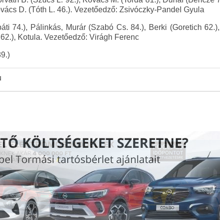
ovács D. (Tóth L. 46.). Vezetőedző: Zsivóczky-Pandel Gyula
ti 74.), Pálinkás, Murár (Szabó Cs. 84.), Berki (Goretich 62.)
 62.), Kotula. Vezetőedző: Virágh Ferenc
9.)
u