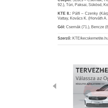
92.), Túri, Paksai, Sükösd, K
KTE II.:
Pálfi – Czenky (Kárpá
Vattay, Kovács K. (Horváth A.
Gól:
Csernák (71.), Bencze (8
Szerző:
KTE/kecskemetite.h