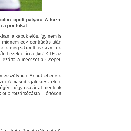
elen lépett pályára. A hazai
ta a pontokat.
tani a kapuk előtt, így nem is
lt, mígnem egy pontrúgás után
őre még sikerült tisztázni, de
ított ezek után a „kis” KTE az
n lezárta a meccset a Csepel,
len veszélyben. Ennek ellenére
zni. A második játékrész eleje
 végén négy csatárral mentünk
el a felzárkózásra – értékelt
1.), Urbin, Pesuth (Németh Z.