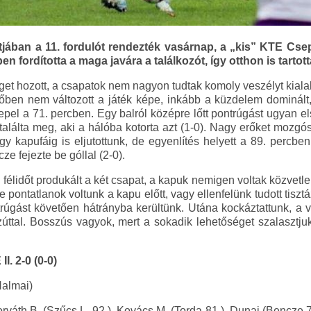
rtjában a 11. fordulót rendezték vasárnap, a „kis” KTE Csep
n fordította a maga javára a találkozót, így otthon is tartot
get hozott, a csapatok nem nagyon tudtak komoly veszélyt kialakí
időben nem változott a játék képe, inkább a küzdelem dominá
el a 71. percben. Egy balról középre lőtt pontrúgást ugyan els
találta meg, aki a hálóba kotorta azt (1-0). Nagy erőket mozgós
egy kapufáig is eljutottunk, de egyenlítés helyett a 89. percbe
ze fejezte be góllal (2-0).
ő félidőt produkált a két csapat, a kapuk nemigen voltak közvet
 pontatlanok voltunk a kapu előtt, vagy ellenfelünk tudott tisztá
rúgást követően hátrányba kerültünk. Utána kockáztattunk, a
zúttal. Bosszús vagyok, mert a sokadik lehetőséget szalasztjuk 
. 2-0 (0-0)
Halmai)
váth B. (Szűcs L. 92.), Kovács M. (Torda 81.), Dunai (Bencze 7