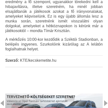
eredmény a fő szempont, ugyanakkor törekedni kell a
hibajavításra, illetve szeretném, ha minél jobban
elsajátítanák a játékosok azokat a fő irányvonalakat,
amelyeket képviselünk. Ez is egy újabb állomás lesz a
munka során, szeretnénk ismét visszalátni olyan
dolgokat, amelyeket a hétköznapokon is kérünk már a
játékosoktól – mondta Tímár Krisztián.
A mérkőzés 10:00-kor kezdődik a Széktói Stadionban, a
belépés ingyenes. Szurkolóink kizárólag az A lelátón
foglalhatnak helyet.
Szerző:
KTE/kecskemetite.hu