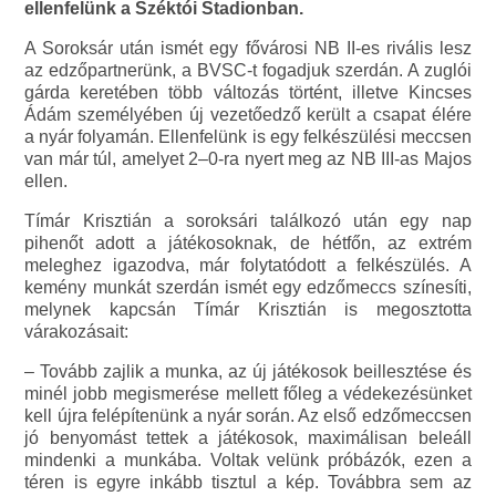
ellenfelünk a Széktói Stadionban.
A Soroksár után ismét egy fővárosi NB II-es rivális lesz
az edzőpartnerünk, a BVSC-t fogadjuk szerdán. A zuglói
gárda keretében több változás történt, illetve Kincses
Ádám személyében új vezetőedző került a csapat élére
a nyár folyamán. Ellenfelünk is egy felkészülési meccsen
van már túl, amelyet 2–0-ra nyert meg az NB III-as Majos
ellen.
Tímár Krisztián a soroksári találkozó után egy nap
pihenőt adott a játékosoknak, de hétfőn, az extrém
meleghez igazodva, már folytatódott a felkészülés. A
kemény munkát szerdán ismét egy edzőmeccs színesíti,
melynek kapcsán Tímár Krisztián is megosztotta
várakozásait:
– Tovább zajlik a munka, az új játékosok beillesztése és
minél jobb megismerése mellett főleg a védekezésünket
kell újra felépítenünk a nyár során. Az első edzőmeccsen
jó benyomást tettek a játékosok, maximálisan beleáll
mindenki a munkába. Voltak velünk próbázók, ezen a
téren is egyre inkább tisztul a kép. Továbbra sem az