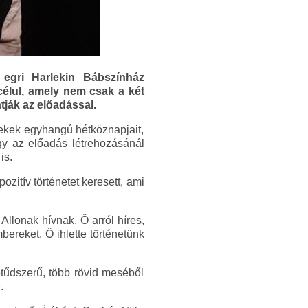
egri Harlekin Bábszínház
célul, amely nem csak a két
tják az előadással.
rekek egyhangú hétköznapjait,
Így az előadás létrehozásánál
is.
itív történetet keresett, ami
llonak hívnak. Ő arról híres,
bereket. Ő ihlette történetünk
etűdszerű, több rövid meséből
.