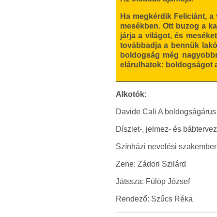
Ha megkérdik Feliciánt, a 
mesékben. Ott buzog a kal
járja a világot, és mesék
továbbadja a bennük lakó 
boldogság még nagyobbra 
elárulhatok: boldogságot ad
Alkotók:
Davide Cali A boldogságárus c
Díszlet-, jelmez- és bábterve
Színházi nevelési szakember
Zene: Zádori Szilárd
Játssza: Fülöp József
Rendező: Szűcs Réka