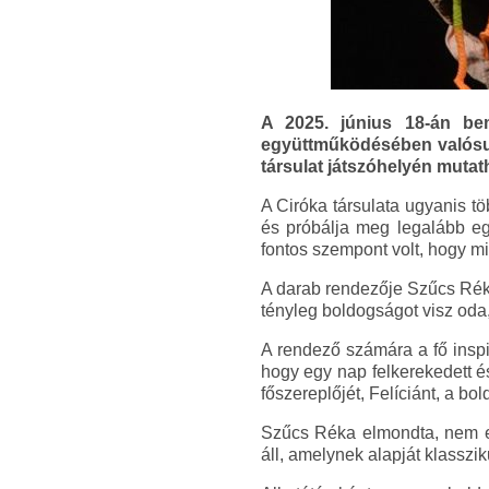
A 2025. június 18-án be
együttműködésében valósul 
társulat játszóhelyén mutat
A Ciróka társulata ugyanis t
és próbálja meg legalább egy
fontos szempont volt, hogy m
A darab rendezője Szűcs Réka
tényleg boldogságot visz oda,
A rendező számára a fő inspi
hogy egy nap felkerekedett és
főszereplőjét, Felíciánt, a bo
Szűcs Réka elmondta, nem egy
áll, amelynek alapját klassz