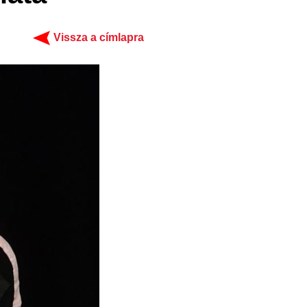
Vissza a címlapra