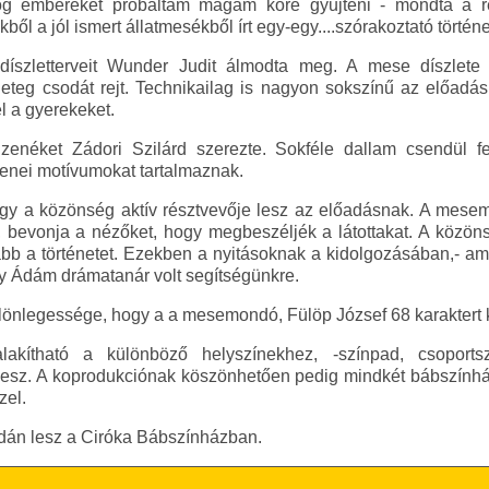
og embereket próbáltam magam köré gyűjteni - mondta a re
ből a jól ismert állatmesékből írt egy-egy....szórakoztató történe
díszletterveit Wunder Judit álmodta meg. A mese díszlete
teg csodát rejt. Technikailag is nagyon sokszínű az előadás
el a gyerekeket.
zenéket Zádori Szilárd szerezte. Sokféle dallam csendül fe
enei motívumokat tartalmaznak.
y a közönség aktív résztvevője lesz az előadásnak. A mese
t, bevonja a nézőket, hogy megbeszéljék a látottakat. A közö
ább a történetet. Ezekben a nyitásoknak a kidolgozásában,- a
vy Ádám drámatanár volt segítségünkre.
nlegessége, hogy a a mesemondó, Fülöp József 68 karaktert ke
akítható a különböző helyszínekhez, -színpad, csoports
 lesz. A koprodukciónak köszönhetően pedig mindkét bábszính
zel.
rdán lesz a Ciróka Bábszínházban.