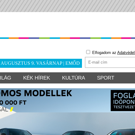
Elfogadom az
Adatvédel
. AUGUSZTUS 9. VASÁRNAP | EMŐD
ILÁG
KÉK HÍREK
KULTÚRA
SPORT