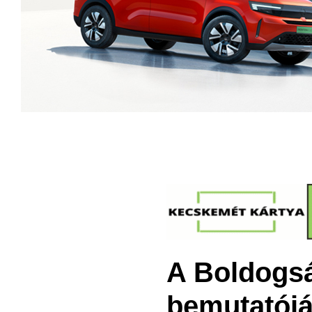
A Boldogsá
bemutatójá