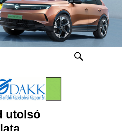
 utolsó
lata