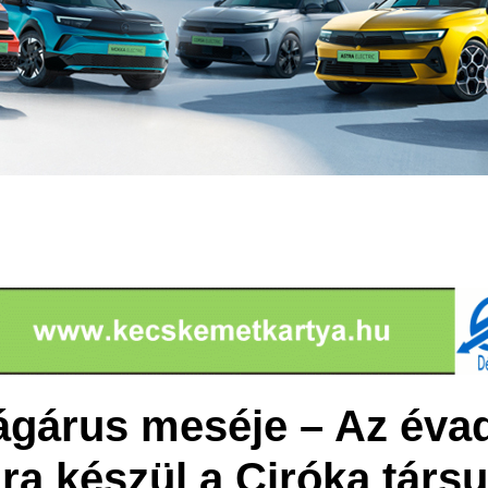
gárus meséje – Az évad
ra készül a Ciróka társu