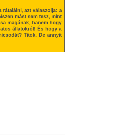
átalálni, azt válaszolja: a
hiszen mást sem tesz, mint
tartsa magának, hanem hogy
atos állatokról! És hogy a
icsodát? Titok. De annyit