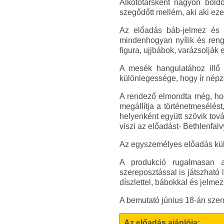
Alkotótársként nagyon bold
szegődőtt mellém, aki aki ezek
Az előadás báb-jelmez és 
mindenhogyan nyílik és renge
figura, ujjbábok, varázsolják 
A mesék hangulatához illő 
különlegessége, hogy ír népz
A rendező elmondta még, hog
megállítja a történetmesélés
helyenként együtt szövik tov
viszi az előadást- Bethlenfal
Az egyszemélyes előadás külö
A produkció rugalmasan al
szereposztással is játszható
díszlettel, bábokkal és jelmez
A bemutató június 18-án sze
Az előadás ajánlója: