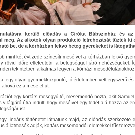
mutatásra kerülő előadás a Ciróka Bábszínház és az 
meg. Az alkotók olyan produkció létrehozását tűzték ki 
ható be, de a kórházban fekvő beteg gyerekeket is látogatha
öbb mint két évtizede színesíti meséivel a kórházban fekvő gye
 rövid időre elfeledtetni a betegséggel járó nehézségeket. 
inden tekintetben alkalmas legyen a kórházi mesedélutánokhoz 
, egy olyan gyermekközpontú, jó értelemben vett egyszerű és poz
 ahová ez a mese eljut.
rációt egy kortárs mesegyűjtő, mesemondó hozta, akit Samuel A
 világjáró útra indult, hogy meséivel egy fedél alá hozza az em
ldogságárust.
 lineáris történetet láthatunk majd, az előadás szerkezete 
ikus állatmesék adják, kortárs mesemondói elemekkel fűszerezve