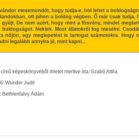
vándor mesemondót, hogy tudja-e, hol lehet a boldogságra r
andokban, ott pihen a boldog végben. Ő már csak tudja, 
et gyűjt. De nem azért, hogy mint a fösvény, mindet meg
boldogságot. Nektek. Most állatokról fog mesélni. Csodál
nőjön, egy meglepetést is tartogat számotokra. Hogy m
ni legalább annyira jó, mint kapni...
ímű képeskönyvéből ihletet merítve írta: Szabó Attila
ző: Wunder Judit
: Bethlenfalvy Ádám