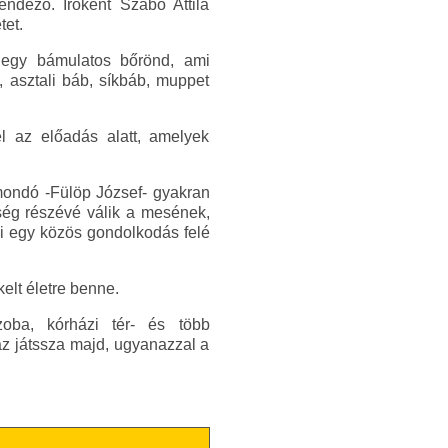
ndező. Íróként Szabó Attila
tet.
 egy bámulatos bőrönd, ami
, asztali báb, síkbáb, muppet
l az előadás alatt, amelyek
mondó -Fülöp József- gyakran
nség részévé válik a mesének,
mi egy közös gondolkodás felé
lt életre benne.
zoba, kórházi tér- és több
áz játssza majd, ugyanazzal a