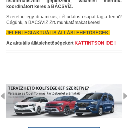
csatornatisztító gépkezelőt, valamint mérnök-
koordinátort keres a BÁCSVÍZ.
Szeretne egy dinamikus, céltudatos csapat tagja lenni?
Cégünk, a BÁCSVÍZ Zrt. munkatársakat keres!
JELENLEGI AKTUÁLIS ÁLLÁSLEHETŐSÉGEK:
Az aktuális álláslehetőségekért
KATTINTSON IDE !