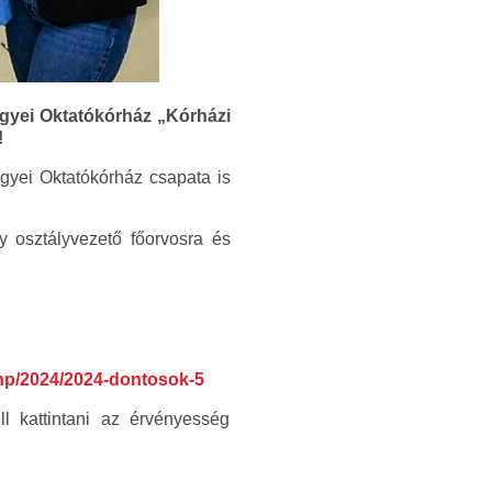
megyei Oktatókórház „Kórházi
!
yei Oktatókórház csapata is
ly osztályvezető főorvosra és
php/2024/2024-dontosok-5
ll kattintani az érvényesség