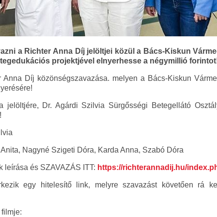
azni a Richter Anna Díj jelöltjei közül a Bács-Kiskun Vár
egedukációs projektjével elnyerhesse a négymillió forintot
er Anna Díj közönségszavazása. melyen a Bács-Kiskun Vármeg
nyerésére!
jelöltjére, Dr. Agárdi Szilvia Sürgősségi Betegellátó Osztá
!
lvia
Anita, Nagyné Szigeti Dóra, Karda Anna, Szabó Dóra
k leírása és SZAVAZÁS ITT:
https://richterannadij.hu/index.
ezik egy hitelesítő link, melyre szavazást követően rá ke
filmje: