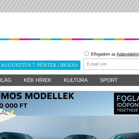
Elfogadom az
Adatvédelmi
. AUGUSZTUS 7. PÉNTEK | IBOLYA
ILÁG
KÉK HÍREK
KULTÚRA
SPORT