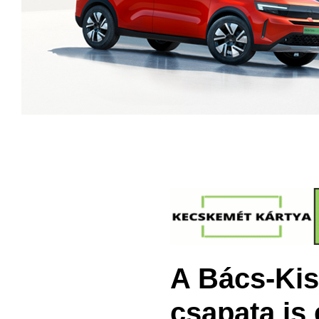
A Bács-Ki
csapata is 