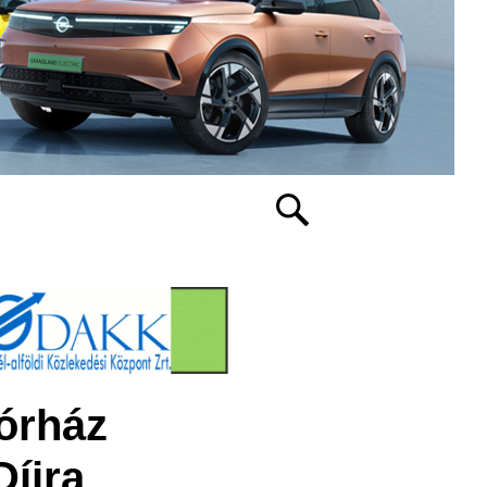
órház
Díjra