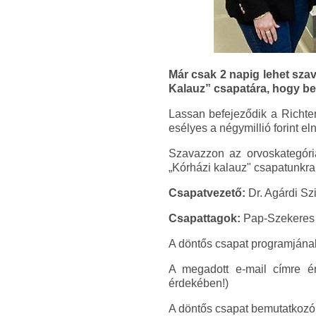
Már csak 2 napig lehet szav
Kalauz” csapatára, hogy bet
Lassan befejeződik a Richt
esélyes a négymillió forint el
Szavazzon az orvoskategória 
„Kórházi kalauz" csapatunkra
Csapatvezető:
Dr. Agárdi Szi
Csapattagok:
Pap-Szekeres 
A döntős csapat programjána
A megadott e-mail címre érk
érdekében!)
A döntős csapat bemutatkozó 