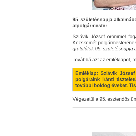
95. születésnapja alkalmáb
alpolgármester.
Szlávik József örömmel fog
Kecskemét polgármesterének
gratulálok 95. születésnapja
Továbbá azt az emléklapot, 
Emléklap: Szlávik József
polgáraink iránti tiszte
további boldog éveket. Tis
Végezetül a 95. esztendős ün