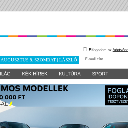
Elfogadom az
Adatvéde
. AUGUSZTUS 8. SZOMBAT | LÁSZLÓ
ILÁG
KÉK HÍREK
KULTÚRA
SPORT