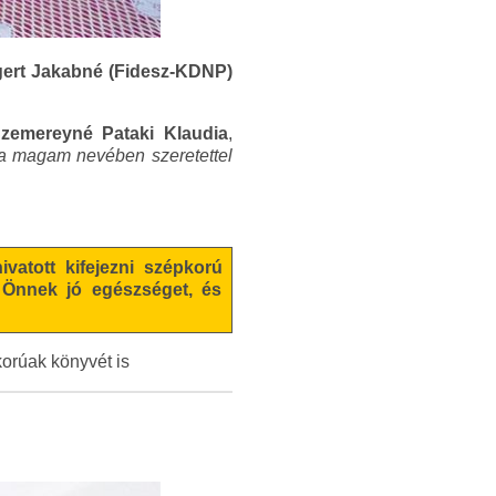
ngert Jakabné (Fidesz-KDNP)
zemereyné Pataki Klaudia
,
a magam nevében szeretettel
vatott kifejezni szépkorú
k Önnek jó egészséget, és
orúak könyvét is