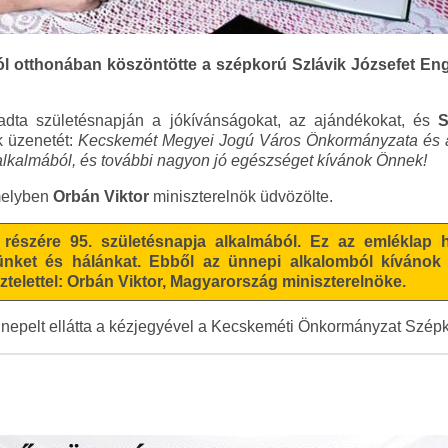
ól otthonában köszöntötte a szépkorú Szlávik Józsefet E
adta születésnapján a jókívánságokat, az ajándékokat, és
S
 üzenetét:
Kecskemét Megyei Jogú Város Önkormányzata és 
 alkalmából, és további nagyon jó egészséget kívánok Önnek!
melyben
Orbán Viktor
miniszterelnök üdvözölte.
 részére 95. születésnapja alkalmából. Ez az emléklap hi
letünket és hálánkat. Ebből az ünnepi alkalomból kíváno
ztelettel: Orbán Viktor, Magyarország miniszterelnöke.
nepelt ellátta a kézjegyével a Kecskeméti Önkormányzat Szépk