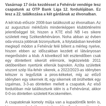
Vasárnap 17 órás kezdéssel a Fehérvár vendége lesz
csapatunk az OTP Bank Liga 12. fordulójában. Ez
lesz a 22. találkozása a két gárdának az élvonalban.
A két klub először 2008-ban találkozott az élvonalban. Az
az augusztusi mérkőzés mindenképpen klubtörténelmi
jelentőséggel bír, hiszen a KTE első NB I-es sikere
született meg Székesfehérváron. Noha abban az évben
oda-vissza jobbnak bizonyultunk, a folytatásban kevésbé
meglepő módon a Fehérvár felé billent a mérleg nyelve,
hiszen ebben az időszakban kezdett el látványosan
megerősödni a klub. A következő két esztendőben csak
egy döntetlent sikerült elérnünk, legközelebb 2011
októberében nyertünk ellenük bajnokin. Azóta születtek
viszont szép lila-fehér sikerek, a 2022/2023-as idényben
kétszer is legyőztük a piros-kékeket, míg az előző
idényben egy sikernek itt, egy sikernek ott örülhettek egy
izgalmas, 3-3-as döntetlen mellett a csapatok. Az első
fordulóban már találkoztunk idén is a Fehérvárral, akkor
0-0-os döntetlen született Kecskeméten.
A csapatoknak komoly múlja van a kupadöntők terén is,