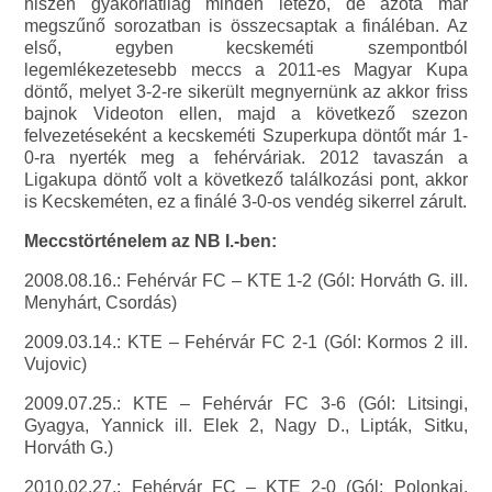
hiszen gyakorlatilag minden létező, de azóta már
megszűnő sorozatban is összecsaptak a fináléban. Az
első, egyben kecskeméti szempontból
legemlékezetesebb meccs a 2011-es Magyar Kupa
döntő, melyet 3-2-re sikerült megnyernünk az akkor friss
bajnok Videoton ellen, majd a következő szezon
felvezetéseként a kecskeméti Szuperkupa döntőt már 1-
0-ra nyerték meg a fehérváriak. 2012 tavaszán a
Ligakupa döntő volt a következő találkozási pont, akkor
is Kecskeméten, ez a finálé 3-0-os vendég sikerrel zárult.
Meccstörténelem az NB I.-ben:
2008.08.16.: Fehérvár FC – KTE 1-2 (Gól: Horváth G. ill.
Menyhárt, Csordás)
2009.03.14.: KTE – Fehérvár FC 2-1 (Gól: Kormos 2 ill.
Vujovic)
2009.07.25.: KTE – Fehérvár FC 3-6 (Gól: Litsingi,
Gyagya, Yannick ill. Elek 2, Nagy D., Lipták, Sitku,
Horváth G.)
2010.02.27.: Fehérvár FC – KTE 2-0 (Gól: Polonkai,