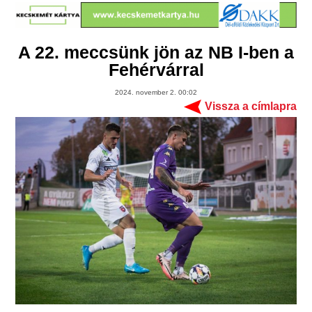
A 22. meccsünk jön az NB I-ben a
Fehérvárral
2024. november 2. 00:02
Vissza a címlapra