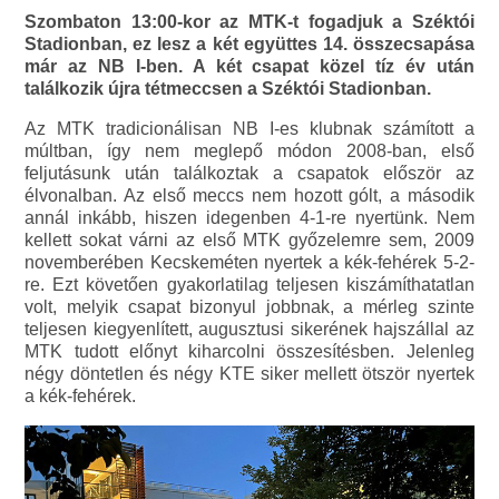
Szombaton 13:00-kor az MTK-t fogadjuk a Széktói
Stadionban, ez lesz a két együttes 14. összecsapása
már az NB I-ben. A két csapat közel tíz év után
találkozik újra tétmeccsen a Széktói Stadionban.
Az MTK tradicionálisan NB I-es klubnak számított a
múltban, így nem meglepő módon 2008-ban, első
feljutásunk után találkoztak a csapatok először az
élvonalban. Az első meccs nem hozott gólt, a második
annál inkább, hiszen idegenben 4-1-re nyertünk. Nem
kellett sokat várni az első MTK győzelemre sem, 2009
novemberében Kecskeméten nyertek a kék-fehérek 5-2-
re. Ezt követően gyakorlatilag teljesen kiszámíthatatlan
volt, melyik csapat bizonyul jobbnak, a mérleg szinte
teljesen kiegyenlített, augusztusi sikerének hajszállal az
MTK tudott előnyt kiharcolni összesítésben. Jelenleg
négy döntetlen és négy KTE siker mellett ötször nyertek
a kék-fehérek.