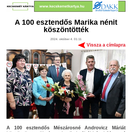
A 100 esztendős Marika nénit
köszöntötték
2024. október 4. 01:11
Vissza a címlapra
A 100 esztendős Mészárosné Androvicz Máriát