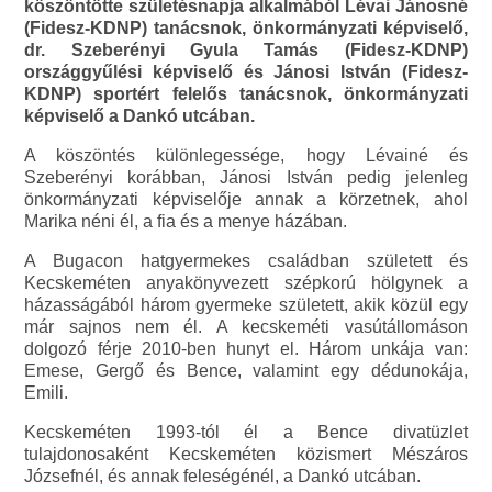
köszöntötte születésnapja alkalmából Lévai Jánosné
(Fidesz-KDNP) tanácsnok, önkormányzati képviselő,
dr. Szeberényi Gyula Tamás (Fidesz-KDNP)
országgyűlési képviselő és Jánosi István (Fidesz-
KDNP) sportért felelős tanácsnok, önkormányzati
képviselő a Dankó utcában.
A köszöntés különlegessége, hogy Lévainé és
Szeberényi korábban, Jánosi István pedig jelenleg
önkormányzati képviselője annak a körzetnek, ahol
Marika néni él, a fia és a menye házában.
A Bugacon hatgyermekes családban született és
Kecskeméten anyakönyvezett szépkorú hölgynek a
házasságából három gyermeke született, akik közül egy
már sajnos nem él. A kecskeméti vasútállomáson
dolgozó férje 2010-ben hunyt el. Három unkája van:
Emese, Gergő és Bence, valamint egy dédunokája,
Emili.
Kecskeméten 1993-tól él a Bence divatüzlet
tulajdonosaként Kecskeméten közismert Mészáros
Józsefnél, és annak feleségénél, a Dankó utcában.