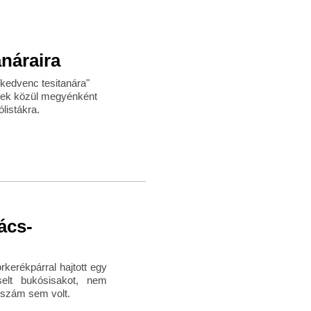
anáraira
v kedvenc tesitanára"
ltek közül megyénként
listákra.
ács-
rkerékpárral hajtott egy
selt bukósisakot, nem
dszám sem volt.