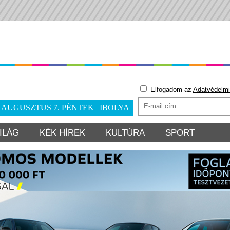
Elfogadom az
Adatvédelmi
. AUGUSZTUS 7. PÉNTEK | IBOLYA
ILÁG
KÉK HÍREK
KULTÚRA
SPORT