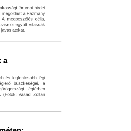
akossági fórumot hirdet
nak megoldást a Pázmány
. A megbeszélés célja,
viselői együtt vitassák
ő javaslatokat.
 a
b és legfontosabb légi
gierő büszkeségei, a
rögországi légtérben
. (Fotók: Vasadi Zoltán
eméten: