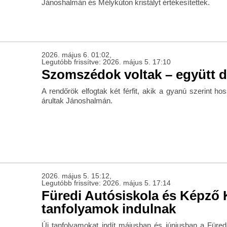
Jánoshalmán és Mélykúton kristályt értékesítettek.
2026. május 6. 01:02,
Legutóbb frissítve: 2026. május 5. 17:10
Szomszédok voltak – együtt d
A rendőrök elfogtak két férfit, akik a gyanú szerint ho
árultak Jánoshalmán.
2026. május 5. 15:12,
Legutóbb frissítve: 2026. május 5. 17:14
Füredi Autósiskola és Képző 
tanfolyamok indulnak
Új tanfolyamokat indít májusban és júniusban a Füred