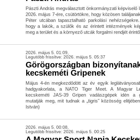
Pászti András megválasztott önkormányzati képviselő l
2026. május 7-ére, csütörtökre, hogy közösen találja
Péter utcában tapasztalható parkolási nehézségekre
hogy a lakók, a szülők és az érintett intézmények kép
meg a terület és a környező utcák forgalmi rendjét érint
2026. május 5. 01:09,
Legutóbb frissítve: 2026. május 5. 05:37
Görögországban bizonyítanak
kecskeméti Gripenek
Május 4-én megkezdődött az év egyik leglátványosab
hadgyakorlata, a NATO Tiger Meet. A Magyar Lé
kecskeméti JAS-39 Gripen vadászgépek idén a gö
mutatják meg, mit tudnak a „tigris" közösség elitjében
István)
2026. május 5. 00:08,
Legutóbb frissítve: 2026. május 5. 00:25
A Magyar Sport Napja Kecsk