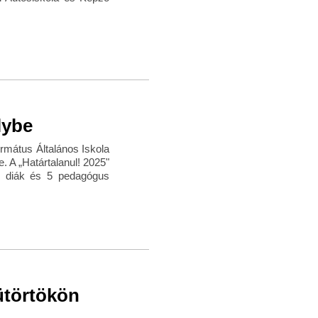
lybe
rmátus Általános Iskola
. A „Határtalanul! 2025"
9 diák és 5 pedagógus
ütörtökön