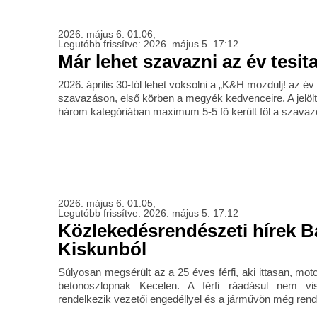
2026. május 6. 01:06,
Legutóbb frissítve: 2026. május 5. 17:12
Már lehet szavazni az év tesit
2026. április 30-tól lehet voksolni a „K&H mozdulj! az é
szavazáson, első körben a megyék kedvenceire. A jelö
három kategóriában maximum 5-5 fő került föl a szavazó
2026. május 6. 01:05,
Legutóbb frissítve: 2026. május 5. 17:12
Közlekedésrendészeti hírek B
Kiskunból
Súlyosan megsérült az a 25 éves férfi, aki ittasan, moto
betonoszlopnak Kecelen. A férfi ráadásul nem vi
rendelkezik vezetői engedéllyel és a járművön még ren