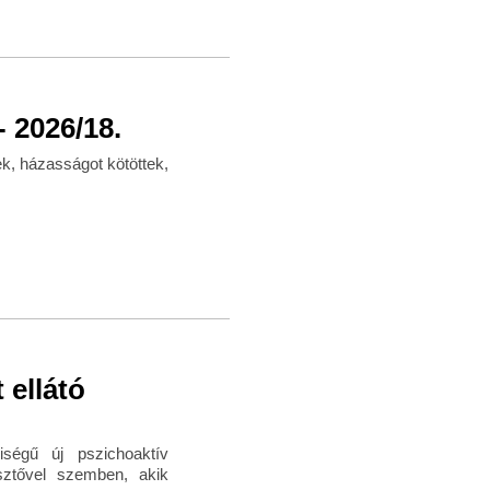
 2026/18.
k, házasságot kötöttek,
 ellátó
ségű új pszichoaktív
esztővel szemben, akik