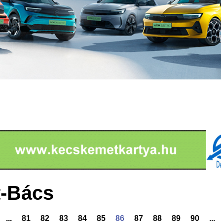
-Bács
...
81
82
83
84
85
86
87
88
89
90
...