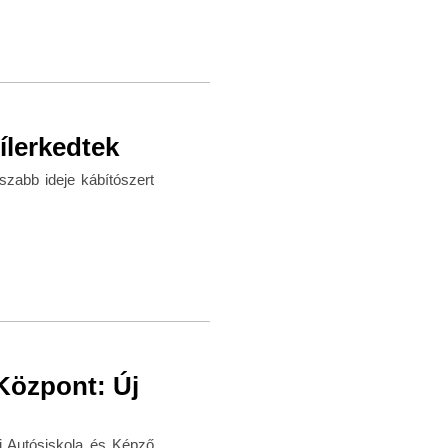
ílerkedtek
sszabb ideje kábítószert
Központ: Új
i Autósiskola és Képző