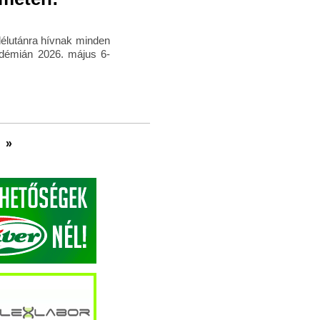
délutánra hívnak minden
démián 2026. május 6-
»