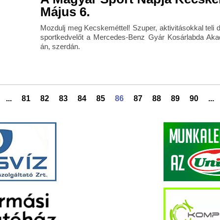
Május 6.
Mozdulj meg Kecskeméttel! Szuper, aktivitásokkal teli 
sportkedvelőt a Mercedes-Benz Gyár Kosárlabda Aka
án, szerdán.
...
81
82
83
84
85
86
87
88
89
90
...