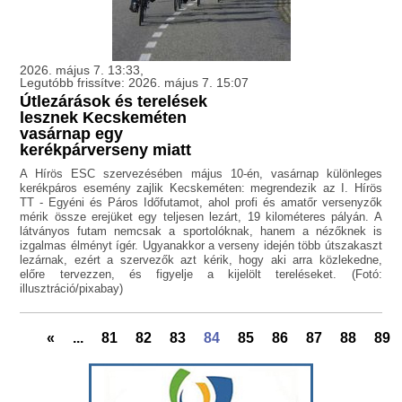
2026. május 7. 13:33,
Legutóbb frissítve: 2026. május 7. 15:07
Útlezárások és terelések
lesznek Kecskeméten
vasárnap egy
kerékpárverseny miatt
A Hírös ESC szervezésében május 10-én, vasárnap különleges
kerékpáros esemény zajlik Kecskeméten: megrendezik az I. Hírös
TT - Egyéni és Páros Időfutamot, ahol profi és amatőr versenyzők
mérik össze erejüket egy teljesen lezárt, 19 kilométeres pályán. A
látványos futam nemcsak a sportolóknak, hanem a nézőknek is
izgalmas élményt ígér. Ugyanakkor a verseny idején több útszakaszt
lezárnak, ezért a szervezők azt kérik, hogy aki arra közlekedne,
előre tervezzen, és figyelje a kijelölt tereléseket. (Fotó:
illusztráció/pixabay)
«
...
81
82
83
84
85
86
87
88
89