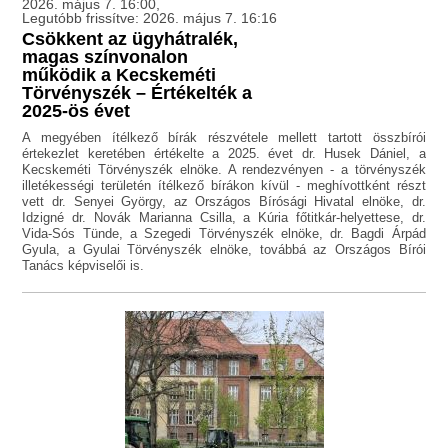
2026. május 7. 16:00,
Legutóbb frissítve: 2026. május 7. 16:16
Csökkent az ügyhátralék,
magas színvonalon
működik a Kecskeméti
Törvényszék – Értékelték a
2025-ös évet
A megyében ítélkező bírák részvétele mellett tartott összbírói
értekezlet keretében értékelte a 2025. évet dr. Husek Dániel, a
Kecskeméti Törvényszék elnöke. A rendezvényen - a törvényszék
illetékességi területén ítélkező bírákon kívül - meghívottként részt
vett dr. Senyei György, az Országos Bírósági Hivatal elnöke, dr.
Idzigné dr. Novák Marianna Csilla, a Kúria főtitkár-helyettese, dr.
Vida-Sós Tünde, a Szegedi Törvényszék elnöke, dr. Bagdi Árpád
Gyula, a Gyulai Törvényszék elnöke, továbbá az Országos Bírói
Tanács képviselői is.