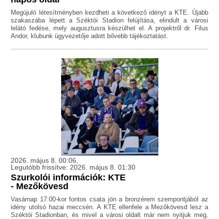
Megújuló létesítményben kezdheti a következő idényt a KTE. Újabb
szakaszába lépett a Széktói Stadion felújítása, elindult a városi
lelátó fedése, mely augusztusra készülhet el. A projektről dr. Filus
Andor, klubunk ügyvezetője adott bővebb tájékoztatást.
2026. május 8. 00:06,
Legutóbb frissítve: 2026. május 8. 01:30
Szurkolói információk: KTE
- Mezőkövesd
Vasárnap 17:00-kor fontos csata jön a bronzérem szempontjából az
idény utolsó hazai meccsén. A KTE ellenfele a Mezőkövesd lesz a
Széktói Stadionban, és mivel a városi oldalt már nem nyitjuk meg,