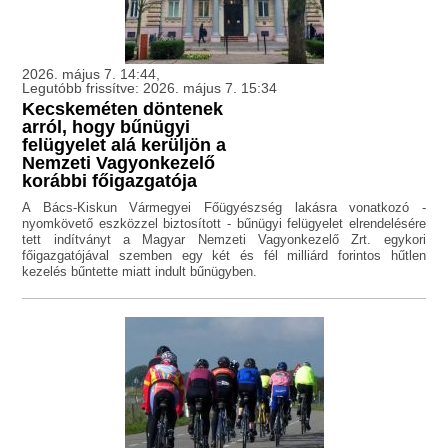
2026. május 7. 14:44,
Legutóbb frissítve: 2026. május 7. 15:34
Kecskeméten döntenek
arról, hogy bűnügyi
felügyelet alá kerüljön a
Nemzeti Vagyonkezelő
korábbi főigazgatója
A Bács-Kiskun Vármegyei Főügyészség lakásra vonatkozó -
nyomkövető eszközzel biztosított - bűnügyi felügyelet elrendelésére
tett indítványt a Magyar Nemzeti Vagyonkezelő Zrt. egykori
főigazgatójával szemben egy két és fél milliárd forintos hűtlen
kezelés bűntette miatt indult bűnügyben.