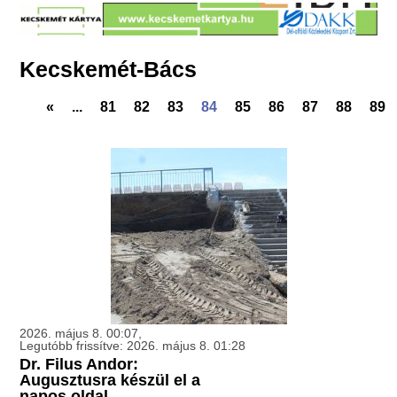
Kecskemét-Bács
«
...
81
82
83
84
85
86
87
88
89
2026. május 8. 00:07,
Legutóbb frissítve: 2026. május 8. 01:28
Dr. Filus Andor:
Augusztusra készül el a
napos oldal