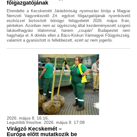
főigazgatójának
Elrendelte a Kecskeméti Járásbíróság nyomozási bírója a Magyar
Nemzeti Vagyonkezelő Zrt. egykori főigazgatójának nyomkövető
eszközzel biztosított bűnügyi felügyeletét 2026. május 8-án,
pénteken. Azonban nem az ügyészség által kezdeményezett szigorú
lakáselhagyási tilalommal, hanem „csupán" Budapestet nem
hagyhatja el. A döntés ellen a Bács-Kiskun Vármegyei Főügyészség,
valamint a gyanúsított is fellebbezett, ezért az nem jogerős.
2026. május 8. 16:16,
Legutóbb frissítve: 2026. május 8. 17:08
Virágzó Kecskemét –
Európa előtt mutatkozik be