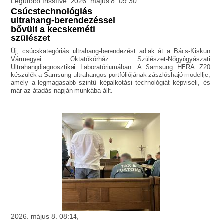
Legutóbb frissítve: 2026. május 8. 09:30
Csúcstechnológiás
ultrahang-berendezéssel
bővült a kecskeméti
szülészet
Új, csúcskategóriás ultrahang-berendezést adtak át a Bács-Kiskun
Vármegyei Oktatókórház Szülészet-Nőgyógyászati
Ultrahangdiagnosztikai Laboratóriumában. A Samsung HERA Z20
készülék a Samsung ultrahangos portfóliójának zászlóshajó modellje,
amely a legmagasabb szintű képalkotási technológiát képviseli, és
már az átadás napján munkába állt.
2026. május 8. 08:14,