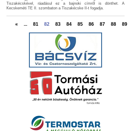
Tiszakécskével, ráadásul ez a bajnoki címről is dönthet. A
Kecskeméti TE II. szombaton a Tiszakécske II-t fogadja.
«
...
81
82
83
84
85
86
87
88
89