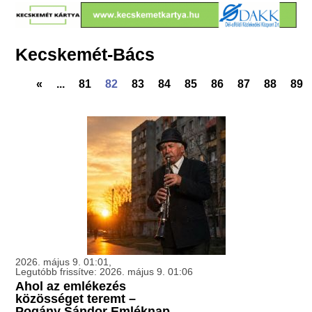
Kecskemét-Bács
«
...
81
82
83
84
85
86
87
88
89
2026. május 9. 01:01,
Legutóbb frissítve: 2026. május 9. 01:06
Ahol az emlékezés
közösséget teremt –
Pogány Sándor Emléknap