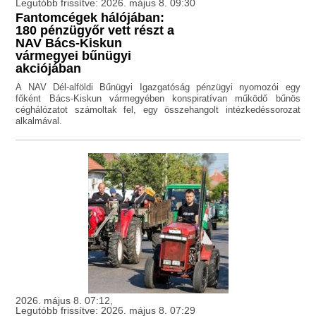
Legutóbb frissítve: 2026. május 8. 09:30
Fantomcégek hálójában:
180 pénzügyőr vett részt a
NAV Bács-Kiskun
vármegyei bűnügyi
akciójában
A NAV Dél-alföldi Bűnügyi Igazgatóság pénzügyi nyomozói egy
főként Bács-Kiskun vármegyében konspiratívan működő bűnös
céghálózatot számoltak fel, egy összehangolt intézkedéssorozat
alkalmával.
2026. május 8. 07:12,
Legutóbb frissítve: 2026. május 8. 07:29