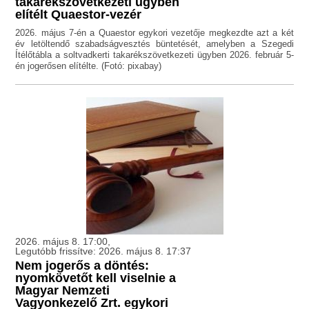
takarékszövetkezeti ügyben
elítélt Quaestor-vezér
2026. május 7-én a Quaestor egykori vezetője megkezdte azt a két
év letöltendő szabadságvesztés büntetését, amelyben a Szegedi
Ítélőtábla a soltvadkerti takarékszövetkezeti ügyben 2026. február 5-
én jogerősen elítélte. (Fotó: pixabay)
2026. május 8. 17:00,
Legutóbb frissítve: 2026. május 8. 17:37
Nem jogerős a döntés:
nyomkövetőt kell viselnie a
Magyar Nemzeti
Vagyonkezelő Zrt. egykori