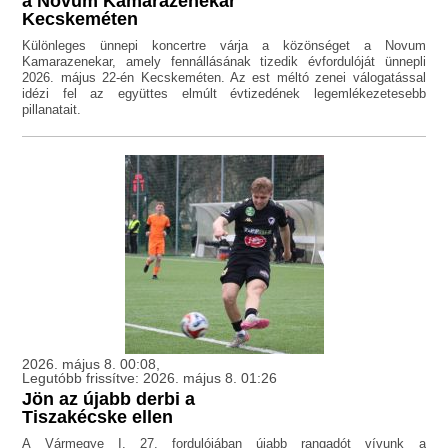
a Novum Kamarazenekar
Kecskeméten
Különleges ünnepi koncertre várja a közönséget a Novum
Kamarazenekar, amely fennállásának tizedik évfordulóját ünnepli
2026. május 22-én Kecskeméten. Az est méltó zenei válogatással
idézi fel az együttes elmúlt évtizedének legemlékezetesebb
pillanatait.
2026. május 8. 00:08,
Legutóbb frissítve: 2026. május 8. 01:26
Jön az újabb derbi a
Tiszakécske ellen
A Vármegye I. 27. fordulójában újabb rangadót vívunk a