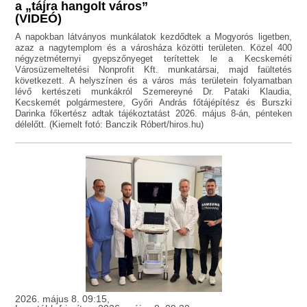
a „tájra hangolt város”
(VIDEÓ)
A napokban látványos munkálatok kezdődtek a Mogyorós ligetben,
azaz a nagytemplom és a városháza közötti területen. Közel 400
négyzetméternyi gyepszőnyeget terítettek le a Kecskeméti
Városüzemeltetési Nonprofit Kft. munkatársai, majd faültetés
következett. A helyszínen és a város más területein folyamatban
lévő kertészeti munkákról Szemereyné Dr. Pataki Klaudia,
Kecskemét polgármestere, Győri András főtájépítész és Burszki
Darinka főkertész adtak tájékoztatást 2026. május 8-án, pénteken
délelőtt. (Kiemelt fotó: Banczik Róbert/hiros.hu)
2026. május 8. 09:15,