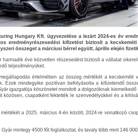
ring Hungary Kft. ügyvezetése a lezárt 2024-es év eredm
tos eredményrészesedési kifizetést biztosít a kecskemét
zeri összeget a márciusi bérrel együtt, április elején fizetik
rmadik éve közvetlen részesedést biztosít a vállalat sikere
edő teljesítményüket.
 megállapodás értelmében az összeg mértékét a kecskeméti v
k. Ezek mindegyike pozitívan befolyásolta a kifizetendő össz
ár igazgatója köszönetet mondott a dolgozóknak kiemelkedő te
t közösen, csapatként fektették le szenvedélyükkel és a kihívá
 mértékét a 2025. március 4-én közölt, 2024-re vonatkozó cs
ár mintegy 4500 főt foglalkoztat, és tavaly több mint 146 000 