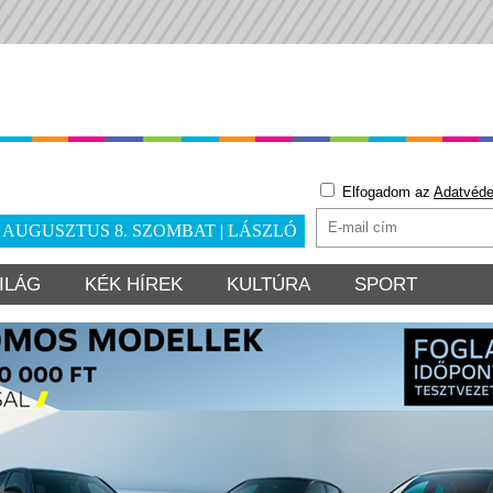
Elfogadom az
Adatvéde
. AUGUSZTUS 8. SZOMBAT | LÁSZLÓ
ILÁG
KÉK HÍREK
KULTÚRA
SPORT