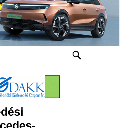
edési
rcedes-