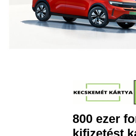
800 ezer f
kifizetést