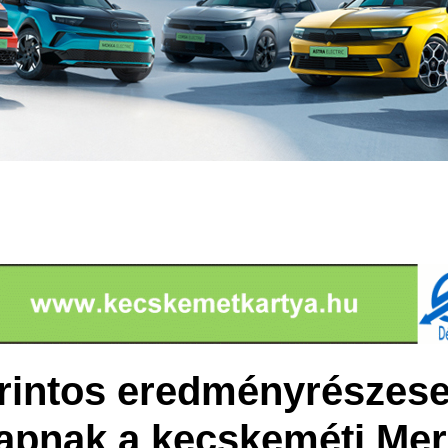
orintos eredményrészes
 kapnak a kecskeméti Me