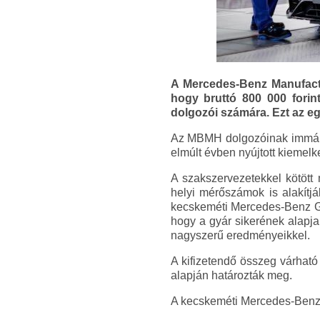
A Mercedes-Benz Manufactu
hogy bruttó 800 000 forin
dolgozói számára. Ezt az egys
Az MBMH dolgozóinak immár ha
elmúlt évben nyújtott kiemelk
A szakszervezetekkel kötött
helyi mérőszámok is alakítjá
kecskeméti Mercedes-Benz Gy
hogy a gyár sikerének alapjai
nagyszerű eredményeikkel.
A kifizetendő összeg várható
alapján határozták meg.
A kecskeméti Mercedes-Benz Gy