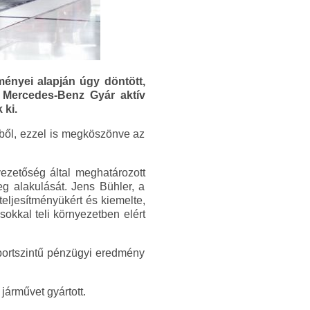
ényei alapján úgy döntött,
i Mercedes-Benz Gyár aktív
 ki.
iből, ezzel is megköszönve az
ezetőség által meghatározott
eg alakulását. Jens Bühler, a
ljesítményükért és kiemelte,
sokkal teli környezetben elért
oportszintű pénzügyi eredmény
járművet gyártott.