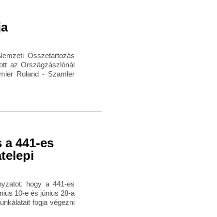
ja
emzeti Összetartozás
ott az Országzászlónál
amler Roland - Szamler
 a 441-es
telepi
nyzatot, hogy a 441-es
ius 10-e és június 28-a
unkálatait fogja végezni