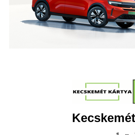
Kecskemét
«
...