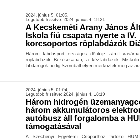
2024. június 5. 01:05,
Legutóbb frissítve: 2024. június 4. 18:21
A Kecskeméti Arany János Ál
Iskola fiú csapata nyerte a IV.
korcsoportos röplabdázók Diá
Három labdasport országos döntője zárult vasárna
röplabdázók Békéscsabán, a kézilabdázók Miskolcon
labdarúgók pedig Szombathelyen mérkőztek meg az ara
2024. június 5. 01:04,
Legutóbb frissítve: 2024. június 4. 18:19
Három hidrogén üzemanyagce
három akkumulátoros elektr
autóbusz áll forgalomba a 
támogatásával
A Széchenyi Egyetemi Csoporthoz tartozó HUMD