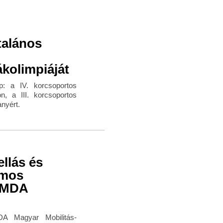
talános
kolimpiáját
p: a IV. korcsoportos
, a III. korcsoportos
nyért.
llás és
omos
HUMDA
A Magyar Mobilitás-