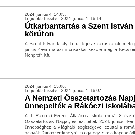
2024. június 4. 14:09,
Legutóbb frissítve: 2024. június 4. 16:14
Útkarbantartás a Szent István 
körúton
A Szent István király körút teljes szakaszának melega
június 4-én marási munkákkal kezdte meg a Kecskem
Nonprofit Kft.
2024. június 4. 13:08,
Legutóbb frissítve: 2024. június 4. 16:07
A Nemzeti Összetartozás Napj
ünnepelték a Rákóczi iskoláb
A II. Rákóczi Ferenc Általános Iskola immár 8 éve
Összetartozás Napját, és ezt tették 2024. június 4-én,
ünnepséghez a világháló segítségével ezúttal a romá
szlovák Dunaszerdahelyről is egy-egy iskola kapcsolódh