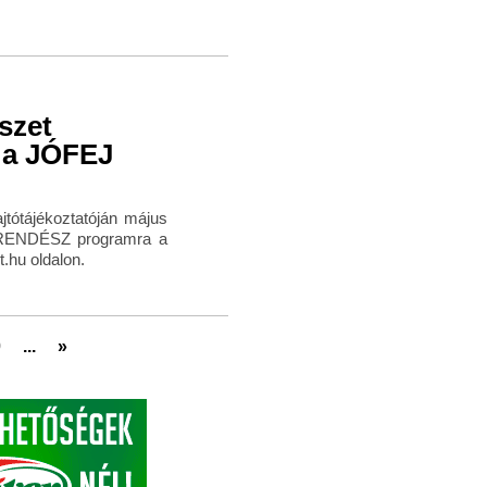
szet
i a JÓFEJ
jtótájékoztatóján május
SRENDÉSZ programra a
.hu oldalon.
0
...
»