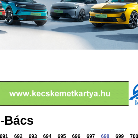
-Bács
691
692
693
694
695
696
697
698
699
70