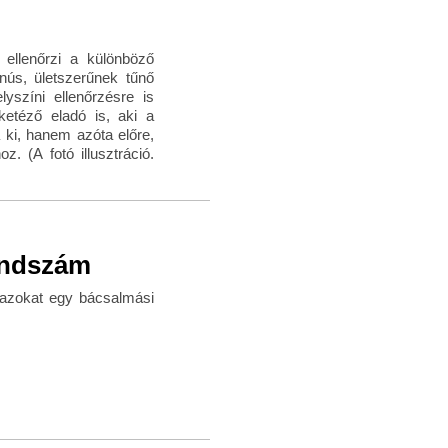
ellenőrzi a különböző
nús, ületszerűnek tűnő
lyszíni ellenőrzésre is
ketéző eladó is, aki a
 ki, hanem azóta előre,
. (A fotó illusztráció.
rendszám
 azokat egy bácsalmási