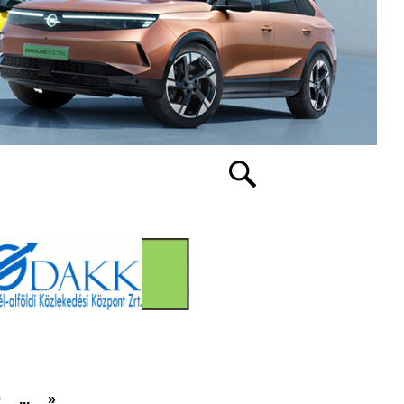
0
...
»