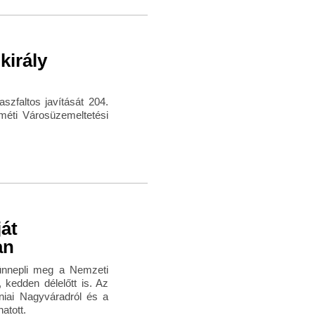
király
szfaltos javítását 204.
éti Városüzemeltetési
át
an
 ünnepli meg a Nemzeti
 kedden délelőtt is. Az
niai Nagyváradról és a
atott.