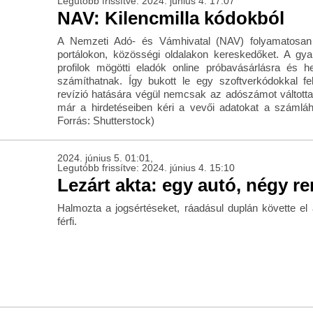
Legutóbb frissítve: 2024. június 4. 17:07
NAV: Kilencmilla kódokból
A Nemzeti Adó- és Vámhivatal (NAV) folyamatosan 
portálokon, közösségi oldalakon kereskedőket. A gya
profilok mögötti eladók online próbavásárlásra és he
számíthatnak. Így bukott le egy szoftverkódokkal fe
revízió hatására végül nemcsak az adószámot váltotta
már a hirdetéseiben kéri a vevői adatokat a számlához
Forrás: Shutterstock)
2024. június 5. 01:01,
Legutóbb frissítve: 2024. június 4. 15:10
Lezárt akta: egy autó, négy 
Halmozta a jogsértéseket, ráadásul duplán követte el
férfi.