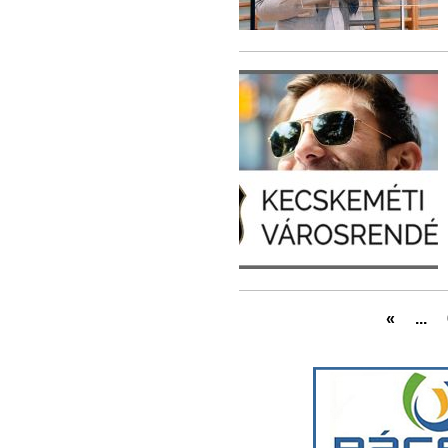
«
...