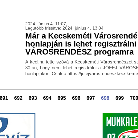
2024. június 4. 11:07,
Legutóbb frissítve: 2024. június 4. 13:04
Már a Kecskeméti Városrendé
honlapján is lehet regisztráln
VÁROSRENDÉSZ programra
A keol.hu tette szóvá a Kecskeméti Városrendészet sa
30-án, hogy nem lehet regisztrálni a JÓFEJ VÁRO
honlapjukon. Csak a https://jofejvarosrendeszkecskemet
691
692
693
694
695
696
697
698
699
70