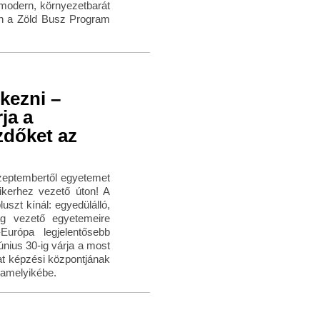
 modern, környezetbarát
an a Zöld Busz Program
tkezni –
ja a
dőket az
szeptembertől egyetemet
ikerhez vezető úton! A
szt kínál: egyedülálló,
ág vezető egyetemeire
Európa legjelentősebb
ius 30-ig várja a most
hat képzési központjának
lamelyikébe.