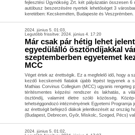
fejlesztési Ügynökség Zrt. két pályázatán összesen 6
autóbusz beszerzésére nyertek lehetőséget 3 városb
keretében: Kecskeméten, Budapeste és Veszprémben.
2024. június 5. 01:03,
Legutóbb frissítve: 2024. június 4. 17:20
Már csak pár hétig lehet jelen
egyedülálló ösztöndíjakkal vár
szeptemberben egyetemet kez
MCC
Véget értek az érettségik. Ez a megfelelő idő, hogy a 
kezdő kecskeméti fiatalok újabb lépést tegyenek a s
Mathias Corvinus Collegium (MCC) ugyanis rengeteg plu
térítésmentes képzési rendszer és lakhatás, a vil
ösztöndíj, valamint életre szóló közösség. Közép-
tehetséggondozó intézményének Egyetemi Programja jún
az érettségit befejező diákok jelentkezését az ország 
(Budapest, Debrecen, Győr, Miskolc, Szeged, Pécs) va
2024. június 5. 01:02,