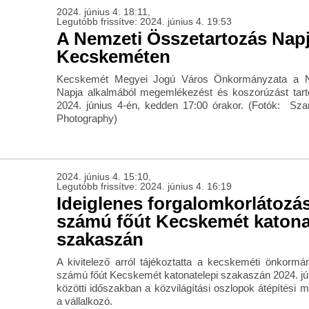
2024. június 4. 18:11,
Legutóbb frissítve: 2024. június 4. 19:53
A Nemzeti Összetartozás Nap
Kecskeméten
Kecskemét Megyei Jogú Város Önkormányzata a N
Napja alkalmából megemlékezést és koszorúzást tart
2024. június 4-én, kedden 17:00 órakor. (Fotók: Sz
Photography)
2024. június 4. 15:10,
Legutóbb frissítve: 2024. június 4. 16:19
Ideiglenes forgalomkorlátozás
számú főút Kecskemét katona
szakaszán
A kivitelező arról tájékoztatta a kecskeméti önkormá
számú főút Kecskemét katonatelepi szakaszán 2024. jún
közötti időszakban a közvilágítási oszlopok átépítési m
a vállalkozó.