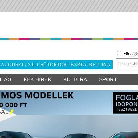
Elfogad
. AUGUSZTUS 6. CSÜTÖRTÖK | BERTA, BETTINA
ILÁG
KÉK HÍREK
KULTÚRA
SPORT