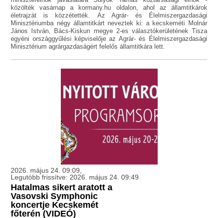
közölték vasárnap a kormany.hu oldalon, ahol az államtitkárok
életrajzát is közzétették. Az Agrár- és Élelmiszergazdasági
Minisztériumba négy államtitkárt neveztek ki: a kecskeméti Molnár
János István, Bács-Kiskun megye 2-es választókerületének Tisza
egyéni országgyűlési képviselője az Agrár- és Élelmiszergazdasági
Minisztérium agrárgazdaságért felelős államtitkára lett.
2026. május 24. 09:09,
Legutóbb frissítve: 2026. május 24. 09:49
Hatalmas sikert aratott a
Vasovski Symphonic
koncertje Kecskemét
főterén (VIDEÓ)