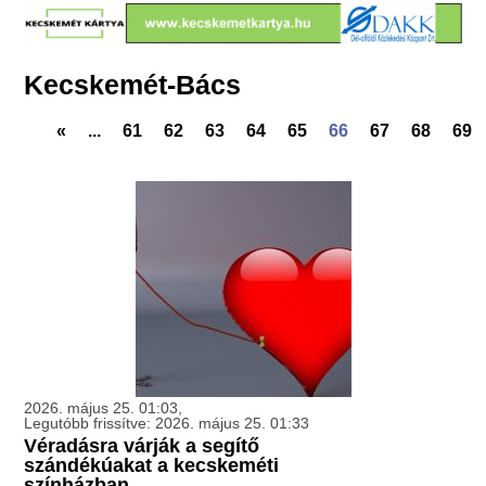
Kecskemét-Bács
«
...
61
62
63
64
65
66
67
68
69
2026. május 25. 01:03,
Legutóbb frissítve: 2026. május 25. 01:33
Véradásra várják a segítő
szándékúakat a kecskeméti
színházban