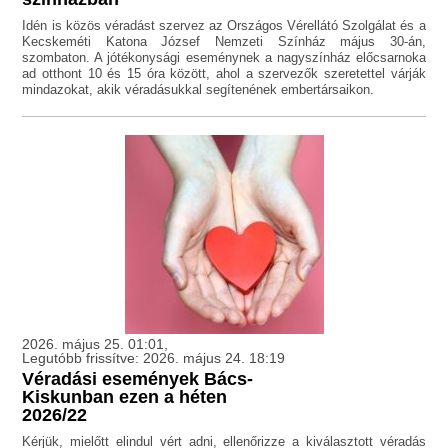
Idén is közös véradást szervez az Országos Vérellátó Szolgálat és a
Kecskeméti Katona József Nemzeti Színház május 30-án,
szombaton. A jótékonysági eseménynek a nagyszínház előcsarnoka
ad otthont 10 és 15 óra között, ahol a szervezők szeretettel várják
mindazokat, akik véradásukkal segítenének embertársaikon.
2026. május 25. 01:01,
Legutóbb frissítve: 2026. május 24. 18:19
Véradási események Bács-
Kiskunban ezen a héten
2026/22
Kérjük, mielőtt elindul vért adni, ellenőrizze a kiválasztott véradás