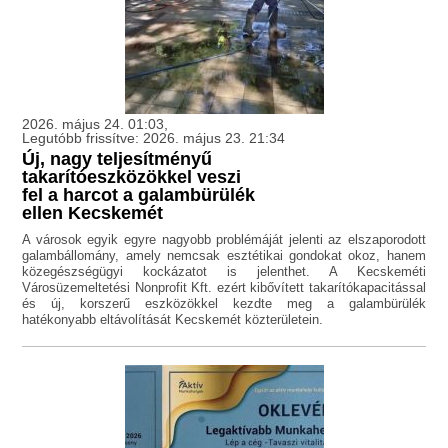
2026. május 24. 01:03,
Legutóbb frissítve: 2026. május 23. 21:34
Új, nagy teljesítményű
takarítóeszközökkel veszi
fel a harcot a galambürülék
ellen Kecskemét
A városok egyik egyre nagyobb problémáját jelenti az elszaporodott
galambállomány, amely nemcsak esztétikai gondokat okoz, hanem
közegészségügyi kockázatot is jelenthet. A Kecskeméti
Városüzemeltetési Nonprofit Kft. ezért kibővített takarítókapacitással
és új, korszerű eszközökkel kezdte meg a galambürülék
hatékonyabb eltávolítását Kecskemét közterületein.