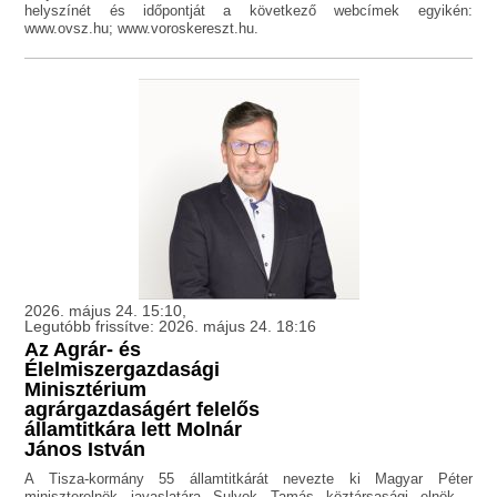
helyszínét és időpontját a következő webcímek egyikén:
www.ovsz.hu; www.voroskereszt.hu.
2026. május 24. 15:10,
Legutóbb frissítve: 2026. május 24. 18:16
Az Agrár- és
Élelmiszergazdasági
Minisztérium
agrárgazdaságért felelős
államtitkára lett Molnár
János István
A Tisza-kormány 55 államtitkárát nevezte ki Magyar Péter
miniszterelnök javaslatára Sulyok Tamás köztársasági elnök -