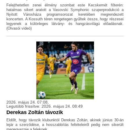
Felejthetetlen zenei élmény szombat este Kecskemét főterén:
hatalmas sikert aratott a Vasovski Symphonic szuperprodukció a
Nyitott Városháza programsorozat keretében megrendezett
koncerten. A Kossuth téren rengetegen gyűltek össze, hogy részesei
legyenek a különleges látvány- és hangzásvilágú előadásnak.
(Olvasói videó)
2026. május 24. 07:08,
Legutóbb frissítve: 2026. május 24. 08:49
Derekas Zoltán távozik
Eldőlt, hogy távozik klubunktól Derekas Zoltán, akinek június 30-án
lejár a szerződése, a hosszabbítás feltételeiről pedig nem sikerült
megegyeznie a feleknek.