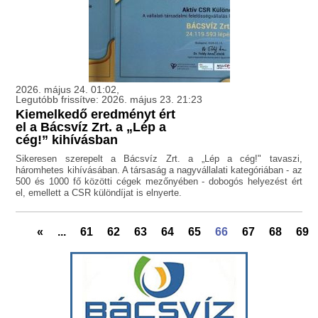
2026. május 24. 01:02,
Legutóbb frissítve: 2026. május 23. 21:23
Kiemelkedő eredményt ért
el a Bácsvíz Zrt. a „Lép a
cég!” kihívásban
Sikeresen szerepelt a Bácsvíz Zrt. a „Lép a cég!" tavaszi,
háromhetes kihívásában. A társaság a nagyvállalati kategóriában - az
500 és 1000 fő közötti cégek mezőnyében - dobogós helyezést ért
el, emellett a CSR különdíjat is elnyerte.
«
...
61
62
63
64
65
66
67
68
69