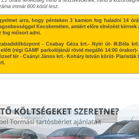
 Ez óriási lehetőség mind a résztvevőknek, mind a közönségnek 
száma immár 600 körül lesz.
igyelmet arra, hogy pénteken 3 kamion fog haladni 14 órát
lagsebességgel Kecskeméten, amiért előre elnézést kérnek a
 fog műsort adni.
adidőközpont - Csabay Géza krt.- Nyíri út- III.Béla krt.
tt (régi GAMF parkolójánál rövid megálló 14:00 órakor)- Iz
sef tér - Csányi János krt.- Koháry István körút- Piaristák 
rt.