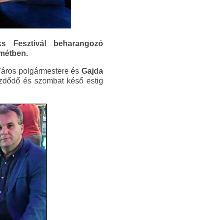
s Fesztivál beharangozó
emétben.
áros polgármestere és
Gajda
ezdődő és szombat késő estig