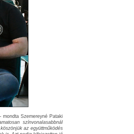
- mondta Szemereyné Pataki
yamatosan színvonalasabbnál
t köszönjük az együttműködés