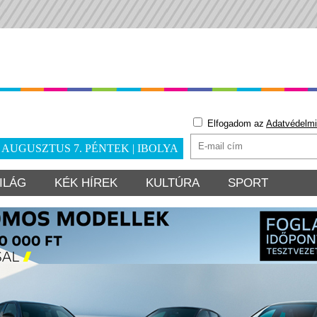
Elfogadom az
Adatvédelmi
. AUGUSZTUS 7. PÉNTEK | IBOLYA
ILÁG
KÉK HÍREK
KULTÚRA
SPORT