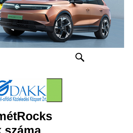
emétRocks
ek száma