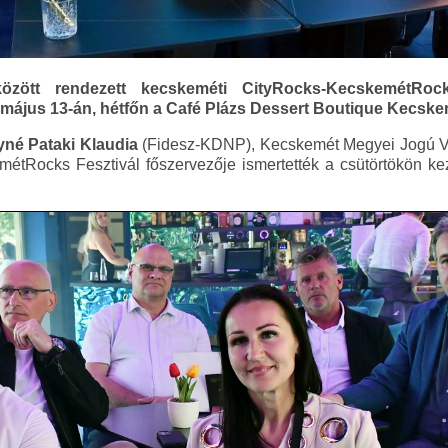
özött rendezett kecskeméti CityRocks-KecskemétRock
ák május 13-án, hétfőn a Café Plázs Dessert Boutique Kecsk
né Pataki Klaudia
(Fidesz-KDNP), Kecskemét Megyei Jogú V
métRocks Fesztivál főszervezője ismertették a csütörtökön k