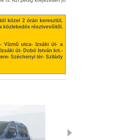
is. Azt pedig kifejezetten jó
ól közel 2 órán keresztül,
 közlekedés résztvevőitől.
- Vízmű utca- Izsáki út- a
sáki út- Dobó István krt.-
tere- Széchenyi tér- Szilády