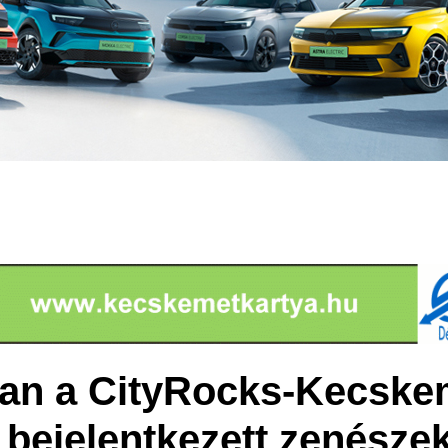
van a CityRocks-Kecsk
a bejelentkezett zenész