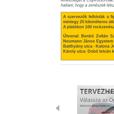
lehetőségét a CityRocks-nak.
hallani, hogy a zenészek lét
A szervezők felhívták a f
mintegy 25 kilométeres át
A platókon 100 rockzenész
Útvonal:
Benkó Zoltán Szab
Neumann János Egyetem elő
Batthyány utca - Katona Józ
Károly utca- Dobó István k